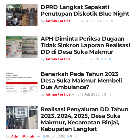
DPRD Langkat Sepakati
Penutupan Diskotik Blue Night
by
Admin Portibi
22 Juli 2026
0
APH Diminta Periksa Dugaan
Tidak Sinkron Laporan Realisasi
DD di Desa Suka Makmur
by
Admin Portibi
17 Juli 2026
0
Benarkah Pada Tahun 2023
Desa Suka Makmur Membeli
Dua Ambulance?
by
Admin Portibi
16 Juli 2026
0
Realisasi Penyaluran DD Tahun
2023, 2024, 2025, Desa Suka
Makmur, Kecamatan Binjai,
Kabupaten Langkat
by
Admin Portibi
16 Juli 2026
0