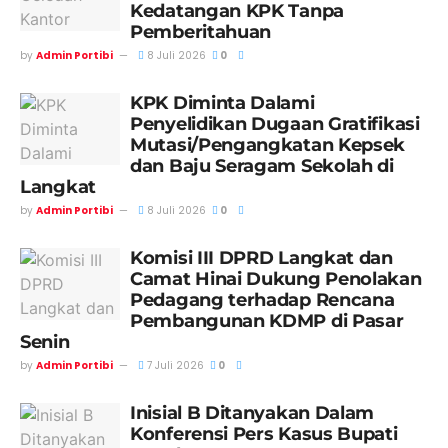
Kedatangan KPK Tanpa
Pemberitahuan
by
Admin Portibi
8 Juli 2026
0
KPK Diminta Dalami
Penyelidikan Dugaan Gratifikasi
Mutasi/Pengangkatan Kepsek
dan Baju Seragam Sekolah di
Langkat
by
Admin Portibi
8 Juli 2026
0
Komisi III DPRD Langkat dan
Camat Hinai Dukung Penolakan
Pedagang terhadap Rencana
Pembangunan KDMP di Pasar
Senin
by
Admin Portibi
7 Juli 2026
0
Inisial B Ditanyakan Dalam
Konferensi Pers Kasus Bupati