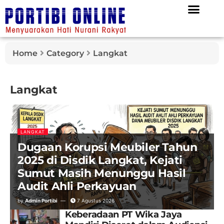
Home
Category
Langkat
Langkat
LANGKAT
Dugaan Korupsi Meubiler Tahun
2025 di Disdik Langkat, Kejati
Sumut Masih Menunggu Hasil
Audit Ahli Perkayuan
by
Admin Portibi
7 Agustus 2026
Keberadaan PT Wika Jaya