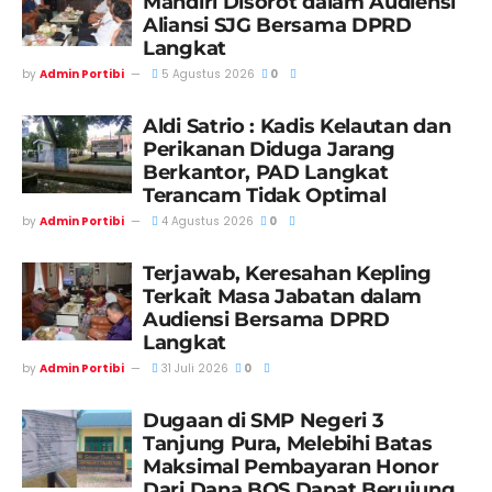
Mandiri Disorot dalam Audiensi
Aliansi SJG Bersama DPRD
Langkat
by
Admin Portibi
5 Agustus 2026
0
Aldi Satrio : Kadis Kelautan dan
Perikanan Diduga Jarang
Berkantor, PAD Langkat
Terancam Tidak Optimal
by
Admin Portibi
4 Agustus 2026
0
Terjawab, Keresahan Kepling
Terkait Masa Jabatan dalam
Audiensi Bersama DPRD
Langkat
by
Admin Portibi
31 Juli 2026
0
Dugaan di SMP Negeri 3
Tanjung Pura, Melebihi Batas
Maksimal Pembayaran Honor
Dari Dana BOS Dapat Berujung