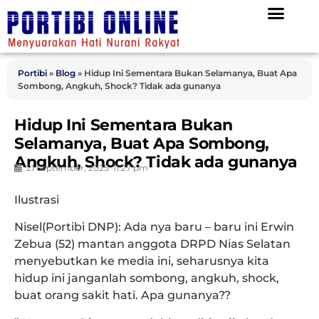
Portibi
»
Blog
»
Hidup Ini Sementara Bukan Selamanya, Buat Apa
Sombong, Angkuh, Shock? Tidak ada gunanya
Hidup Ini Sementara Bukan
Selamanya, Buat Apa Sombong,
Angkuh, Shock? Tidak ada gunanya
21 September, 2025
11:27 pm
Ilustrasi
Nisel(Portibi DNP): Ada nya baru – baru ini Erwin
Zebua (52) mantan anggota DRPD Nias Selatan
menyebutkan ke media ini, seharusnya kita
hidup ini janganlah sombong, angkuh, shock,
buat orang sakit hati. Apa gunanya??