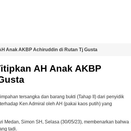
n AH Anak AKBP Achiruddin di Rutan Tj Gusta
 Titipkan AH Anak AKBP
 Gusta
mpahan tersangka dan barang bukti (Tahap II) dari penyidik
erhadap Ken Admiral oleh AH (pakai kaos putih) yang
jari Medan, Simon SH, Selasa (30/05/23), membenarkan bahwa
ang tadi.