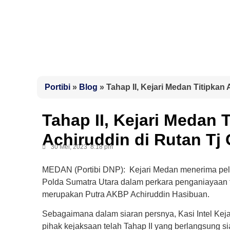
Portibi
»
Blog
»
Tahap II, Kejari Medan Titipka
Tahap II, Kejari Medan
Achiruddin di Rutan Tj
30 Mei, 2023
8:18 pm
MEDAN (Portibi DNP):
Kejari Medan menerima peli
Polda Sumatra Utara dalam perkara penganiayaan t
merupakan Putra AKBP Achiruddin Hasibuan.
Sebagaimana dalam siaran persnya, Kasi Intel Ke
pihak kejaksaan telah Tahap II yang berlangsung si