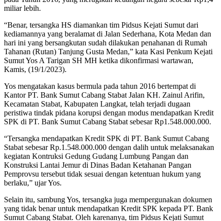
miliar lebih.
“Benar, tersangka HS diamankan tim Pidsus Kejati Sumut dari
kediamannya yang beralamat di Jalan Sederhana, Kota Medan dan
hari ini yang bersangkutan sudah dilakukan penahanan di Rumah
Tahanan (Rutan) Tanjung Gusta Medan,” kata Kasi Penkum Kejati
Sumut Yos A Tarigan SH MH ketika dikonfirmasi wartawan,
Kamis, (19/1/2023).
Yos mengatakan kasus bermula pada tahun 2016 bertempat di
Kantor PT. Bank Sumut Cabang Stabat Jalan KH. Zainul Arifin,
Kecamatan Stabat, Kabupaten Langkat, telah terjadi dugaan
peristiwa tindak pidana korupsi dengan modus mendapatkan Kredit
SPK di PT. Bank Sumut Cabang Stabat sebesar Rp1.548.000.000.
“Tersangka mendapatkan Kredit SPK di PT. Bank Sumut Cabang
Stabat sebesar Rp.1.548.000.000 dengan dalih untuk melaksanakan
kegiatan Kontruksi Gedung Gudang Lumbung Pangan dan
Konstruksi Lantai Jemur di Dinas Badan Ketahanan Pangan
Pemprovsu tersebut tidak sesuai dengan ketentuan hukum yang
berlaku,” ujar Yos.
Selain itu, sambung Yos, tersangka juga mempergunakan dokumen
yang tidak benar untuk mendapatkan Kredit SPK kepada PT. Bank
Sumut Cabang Stabat. Oleh karenanya, tim Pidsus Kejati Sumut