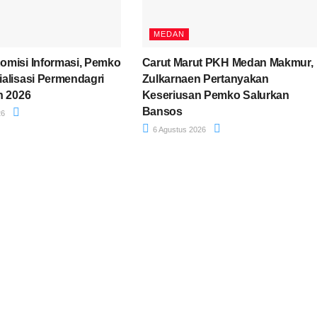
MEDAN
misi Informasi, Pemko
Carut Marut PKH Medan Makmur,
alisasi Permendagri
Zulkarnaen Pertanyakan
n 2026
Keseriusan Pemko Salurkan
Bansos
26
6 Agustus 2026