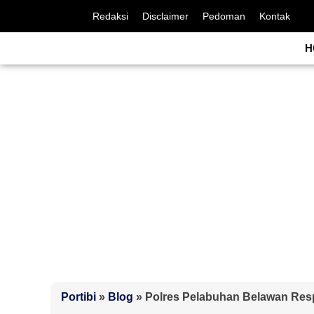
Redaksi
Disclaimer
Pedoman
Kontak
H
Portibi
»
Blog
»
Polres Pelabuhan Belawan Resp