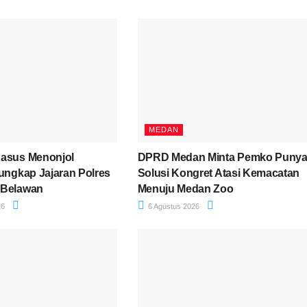
MEDAN
Kasus Menonjol
DPRD Medan Minta Pemko Puny
iungkap Jajaran Polres
Solusi Kongret Atasi Kemacatan
 Belawan
Menuju Medan Zoo
26
6 Agustus 2026