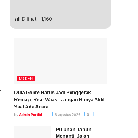
Dilihat :
1,160
Terkini
MEDAN
h
Duta Genre Harus Jadi Penggerak
Remaja, Rico Waas : Jangan Hanya Aktif
Saat Ada Acara
by
Admin Portibi
6 Agustus 2026
0
Puluhan Tahun
Menanti, Jalan