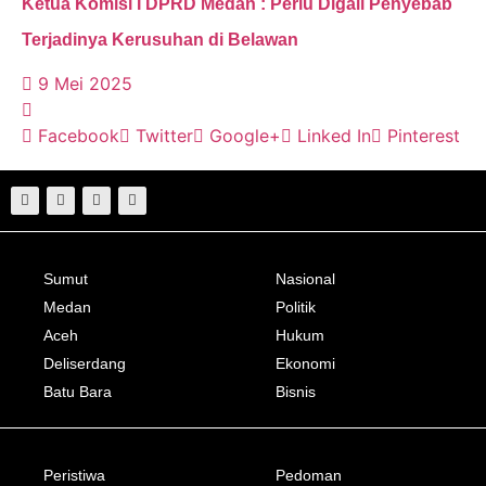
Ketua Komisi I DPRD Medan : Perlu Digali Penyebab
Terjadinya Kerusuhan di Belawan
9 Mei 2025
Facebook
Twitter
Google+
Linked In
Pinterest
Sumut
Nasional
Medan
Politik
Aceh
Hukum
Deliserdang
Ekonomi
Batu Bara
Bisnis
Peristiwa
Pedoman