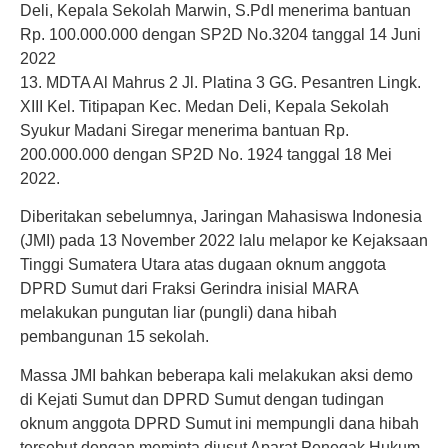
Deli, Kepala Sekolah Marwin, S.PdI menerima bantuan
Rp. 100.000.000 dengan SP2D No.3204 tanggal 14 Juni
2022
13. MDTA Al Mahrus 2 Jl. Platina 3 GG. Pesantren Lingk.
XIII Kel. Titipapan Kec. Medan Deli, Kepala Sekolah
Syukur Madani Siregar menerima bantuan Rp.
200.000.000 dengan SP2D No. 1924 tanggal 18 Mei
2022.
Diberitakan sebelumnya, Jaringan Mahasiswa Indonesia
(JMI) pada 13 November 2022 lalu melapor ke Kejaksaan
Tinggi Sumatera Utara atas dugaan oknum anggota
DPRD Sumut dari Fraksi Gerindra inisial MARA
melakukan pungutan liar (pungli) dana hibah
pembangunan 15 sekolah.
Massa JMI bahkan beberapa kali melakukan aksi demo
di Kejati Sumut dan DPRD Sumut dengan tudingan
oknum anggota DPRD Sumut ini mempungli dana hibah
tersebut dengan meminta diusut Aparat Penegak Hukum