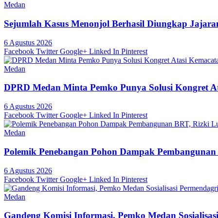
Medan
Sejumlah Kasus Menonjol Berhasil Diungkap Jajara
6 Agustus 2026
Facebook
Twitter
Google+
Linked In
Pinterest
Medan
DPRD Medan Minta Pemko Punya Solusi Kongret A
6 Agustus 2026
Facebook
Twitter
Google+
Linked In
Pinterest
Medan
Polemik Penebangan Pohon Dampak Pembangunan 
6 Agustus 2026
Facebook
Twitter
Google+
Linked In
Pinterest
Medan
Gandeng Komisi Informasi, Pemko Medan Sosialisas