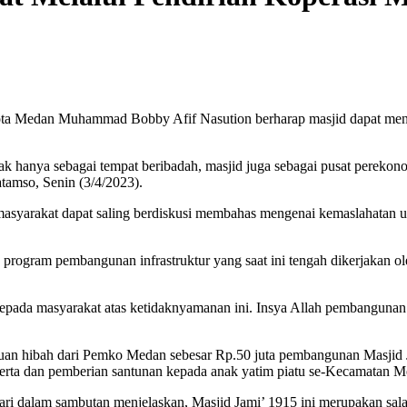
ta Medan Muhammad Bobby Afif Nasution berharap masjid dapat menja
k hanya sebagai tempat beribadah, masjid juga sebagai pusat perekon
tamso, Senin (3/4/2023).
i masyarakat dapat saling berdiskusi membahas mengenai kemaslahatan 
rogram pembangunan infrastruktur yang saat ini tengah dikerjakan o
a masyarakat atas ketidaknyamanan ini. Insya Allah pembangunan inf
uan hibah dari Pemko Medan sebesar Rp.50 juta pembangunan Masjid
d serta dan pemberian santunan kepada anak yatim piatu se-Kecamatan
 dalam sambutan menjelaskan, Masjid Jami’ 1915 ini merupakan salah 