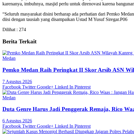
karenanya, imbuhnya, masjid perlu untuk direnovasi karena bangunan
“Seluruh masyarakat disini berharap ada perhatian dari Pemko Medan
diisi dengan tausiah yang disampaikan Ustad M Yusuf Siregar.P06
Dilihat :
274
Berita Terkait
Medan
Pemko Medan Raih Peringkat II Skor Arsib ASN W
7 Agustus 2026
Facebook
Twitter
Google+
Linked In
Pinterest
Medan
Duta Genre Harus Jadi Penggerak Remaja, Rico Waa
6 Agustus 2026
Facebook
Twitter
Google+
Linked In
Pinterest