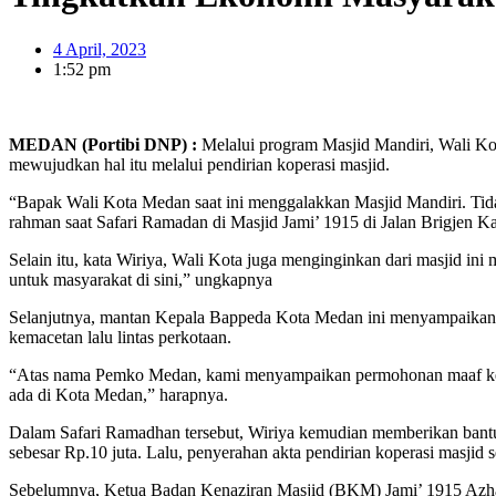
4 April, 2023
1:52 pm
MEDAN (Portibi DNP) :
Melalui program Masjid Mandiri, Wali Ko
mewujudkan hal itu melalui pendirian koperasi masjid.
“Bapak Wali Kota Medan saat ini menggalakkan Masjid Mandiri. Tida
rahman saat Safari Ramadan di Masjid Jami’ 1915 di Jalan Brigjen Ka
Selain itu, kata Wiriya, Wali Kota juga menginginkan dari masjid in
untuk masyarakat di sini,” ungkapnya
Selanjutnya, mantan Kepala Bappeda Kota Medan ini menyampaikan p
kemacetan lalu lintas perkotaan.
“Atas nama Pemko Medan, kami menyampaikan permohonan maaf kepad
ada di Kota Medan,” harapnya.
Dalam Safari Ramadhan tersebut, Wiriya kemudian memberikan bant
sebesar Rp.10 juta. Lalu, penyerahan akta pendirian koperasi masji
Sebelumnya, Ketua Badan Kenaziran Masjid (BKM) Jami’ 1915 Azhari