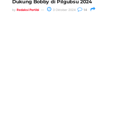
Dukung Bobby di Pilgubsu 2024
by
Redaksi Portibi
3 Oktober 2024
14
Anggota DPRD Medan, Saipul
Bahri Minta Wali Kota Tindak
Kepling 27 Belawan II
26 Mei 2025
Operasi Toba Hari Kedua, Polres
Belawan Lakukan Penindakan
Stasioner dan Mobile
17 Juli 2024
Harkitnas ke- 117, Rico Waas
Ajak Jajaran Pemko Medan dan
Masyarakat Bangkit Bersama
Untuk Kemajuan Kota
20 Mei 2025
Ketua Komisi I DPRD Medan :
Perlu Digali Penyebab