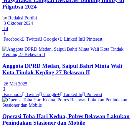
Masyarakat Langkat Deklarasi Dukung Bobby di
Pilgubsu 2024
by
Redaksi Portibi
3 Oktober 2024
14
Facebook
Twitter
Google+
Linked In
Pinterest
Anggota DPRD Medan, Saipul Bahri Minta Wali
Kota Tindak Kepling 27 Belawan II
26 Mei 2025
Facebook
Twitter
Google+
Linked In
Pinterest
Operasi Toba Hari Kedua, Polres Belawan Lakukan
Penindakan Stasioner dan Mobile