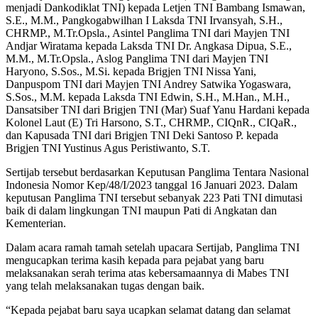
menjadi Dankodiklat TNI) kepada Letjen TNI Bambang Ismawan,
S.E., M.M., Pangkogabwilhan I Laksda TNI Irvansyah, S.H.,
CHRMP., M.Tr.Opsla., Asintel Panglima TNI dari Mayjen TNI
Andjar Wiratama kepada Laksda TNI Dr. Angkasa Dipua, S.E.,
M.M., M.Tr.Opsla., Aslog Panglima TNI dari Mayjen TNI
Haryono, S.Sos., M.Si. kepada Brigjen TNI Nissa Yani,
Danpuspom TNI dari Mayjen TNI Andrey Satwika Yogaswara,
S.Sos., M.M. kepada Laksda TNI Edwin, S.H., M.Han., M.H.,
Dansatsiber TNI dari Brigjen TNI (Mar) Suaf Yanu Hardani kepada
Kolonel Laut (E) Tri Harsono, S.T., CHRMP., CIQnR., CIQaR.,
dan Kapusada TNI dari Brigjen TNI Deki Santoso P. kepada
Brigjen TNI Yustinus Agus Peristiwanto, S.T.
Sertijab tersebut berdasarkan Keputusan Panglima Tentara Nasional
Indonesia Nomor Kep/48/I/2023 tanggal 16 Januari 2023. Dalam
keputusan Panglima TNI tersebut sebanyak 223 Pati TNI dimutasi
baik di dalam lingkungan TNI maupun Pati di Angkatan dan
Kementerian.
Dalam acara ramah tamah setelah upacara Sertijab, Panglima TNI
mengucapkan terima kasih kepada para pejabat yang baru
melaksanakan serah terima atas kebersamaannya di Mabes TNI
yang telah melaksanakan tugas dengan baik.
“Kepada pejabat baru saya ucapkan selamat datang dan selamat