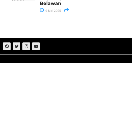
Belawan
9 Mei 2025
Sumut
Nasional
Medan
Politik
Aceh
Hukum
Deliserdang
Ekonomi
Batu Bara
Bisnis
Peristiwa
Pedoman
Olahraga
Disclaimer