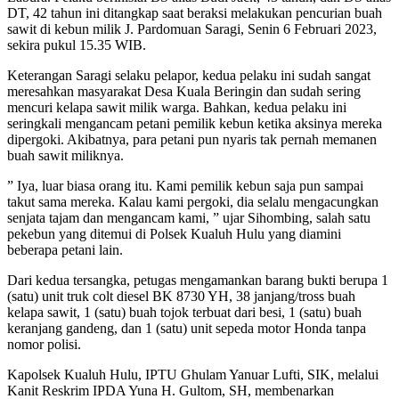
DT, 42 tahun ini ditangkap saat beraksi melakukan pencurian buah
sawit di kebun milik J. Pardomuan Saragi, Senin 6 Februari 2023,
sekira pukul 15.35 WIB.
Keterangan Saragi selaku pelapor, kedua pelaku ini sudah sangat
meresahkan masyarakat Desa Kuala Beringin dan sudah sering
mencuri kelapa sawit milik warga. Bahkan, kedua pelaku ini
seringkali mengancam petani pemilik kebun ketika aksinya mereka
dipergoki. Akibatnya, para petani pun nyaris tak pernah memanen
buah sawit miliknya.
” Iya, luar biasa orang itu. Kami pemilik kebun saja pun sampai
takut sama mereka. Kalau kami pergoki, dia selalu mengacungkan
senjata tajam dan mengancam kami, ” ujar Sihombing, salah satu
pekebun yang ditemui di Polsek Kualuh Hulu yang diamini
beberapa petani lain.
Dari kedua tersangka, petugas mengamankan barang bukti berupa 1
(satu) unit truk colt diesel BK 8730 YH, 38 janjang/tross buah
kelapa sawit, 1 (satu) buah tojok terbuat dari besi, 1 (satu) buah
keranjang gandeng, dan 1 (satu) unit sepeda motor Honda tanpa
nomor polisi.
Kapolsek Kualuh Hulu, IPTU Ghulam Yanuar Lufti, SIK, melalui
Kanit Reskrim IPDA Yuna H. Gultom, SH, membenarkan