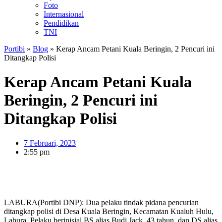
Foto
Internasional
Pendidikan
TNI
Portibi
»
Blog
»
Kerap Ancam Petani Kuala Beringin, 2 Pencuri ini
Ditangkap Polisi
Kerap Ancam Petani Kuala
Beringin, 2 Pencuri ini
Ditangkap Polisi
7 Februari, 2023
2:55 pm
LABURA(Portibi DNP): Dua pelaku tindak pidana pencurian
ditangkap polisi di Desa Kuala Beringin, Kecamatan Kualuh Hulu,
Labura. Pelaku berinisial BS alias Budi Jack, 43 tahun, dan DS alias