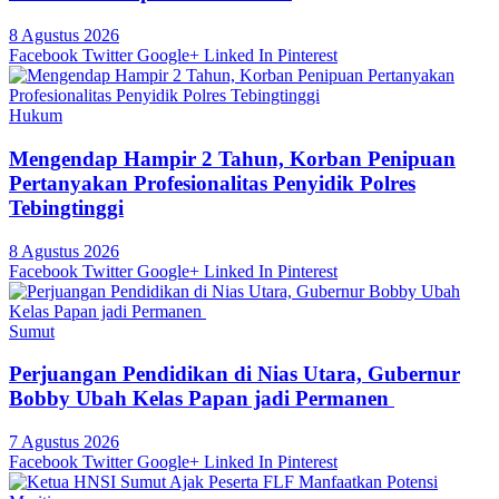
8 Agustus 2026
Facebook
Twitter
Google+
Linked In
Pinterest
Hukum
Mengendap Hampir 2 Tahun, Korban Penipuan
Pertanyakan Profesionalitas Penyidik Polres
Tebingtinggi
8 Agustus 2026
Facebook
Twitter
Google+
Linked In
Pinterest
Sumut
Perjuangan Pendidikan di Nias Utara, Gubernur
Bobby Ubah Kelas Papan jadi Permanen
7 Agustus 2026
Facebook
Twitter
Google+
Linked In
Pinterest