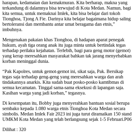
harapan, kedamaian dan kemakmuran. Kita berharap, makna yang
terkandung di dalamnya bisa terwujud di Kota Medan. Namun, bagi
kita semua, untuk memaknai Imlek, kita bisa belajar dari tokoh
Tionghoa, Tjong A Fie. Darinya kita belajar bagaimana hidup saling
bertoleransi dan membantu antar umat beragama dan etnis,”
imbuhnya.
Mengenakan pakaian khas Tionghoa, di hadapan aparat penegak
hukum, ayah tiga orang anak itu juga minta untuk bertindak tegas
terhadap perilaku kejahatan. Terlebih, bagi para geng motor (gemot)
yang kerap meresahkan masyarakat bahkan tak jarang menyebabkan
korban meninggal dunia.
“Pak Kapolres, untuk gemot-gemot ini, sikat saja, Pak. Bersikap
tegas saja terhadap geng-geng yang meresahkan warga dan arah
tindakannya anarkis. Kita sudah buat posko-posko kamtibmas di
semua kecamatan. Tinggal sama-sama eksekusi di lapangan saja.
Kasihan warga yang jadi korban,” tegasnya.
Di kesempatan itu, Bobby juga menyerahkan bantuan sosial berupa
sembako kepada 1.080 warga etnis Tionghoa Kota Medan secara
simbolis. Medan Imlek Fair 2023 ini juga turut diramaikan 150 stand
UMKM Kota Medan yang telah berlangsung sejak 1-5 Februari.P06
Dilihat :
320