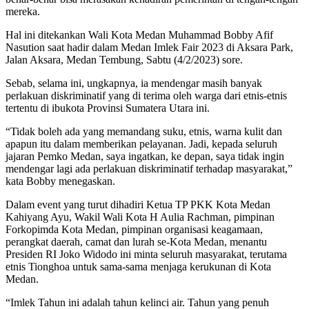
mereka.
Hal ini ditekankan Wali Kota Medan Muhammad Bobby Afif
Nasution saat hadir dalam Medan Imlek Fair 2023 di Aksara Park,
Jalan Aksara, Medan Tembung, Sabtu (4/2/2023) sore.
Sebab, selama ini, ungkapnya, ia mendengar masih banyak
perlakuan diskriminatif yang di terima oleh warga dari etnis-etnis
tertentu di ibukota Provinsi Sumatera Utara ini.
“Tidak boleh ada yang memandang suku, etnis, warna kulit dan
apapun itu dalam memberikan pelayanan. Jadi, kepada seluruh
jajaran Pemko Medan, saya ingatkan, ke depan, saya tidak ingin
mendengar lagi ada perlakuan diskriminatif terhadap masyarakat,”
kata Bobby menegaskan.
Dalam event yang turut dihadiri Ketua TP PKK Kota Medan
Kahiyang Ayu, Wakil Wali Kota H Aulia Rachman, pimpinan
Forkopimda Kota Medan, pimpinan organisasi keagamaan,
perangkat daerah, camat dan lurah se-Kota Medan, menantu
Presiden RI Joko Widodo ini minta seluruh masyarakat, terutama
etnis Tionghoa untuk sama-sama menjaga kerukunan di Kota
Medan.
“Imlek Tahun ini adalah tahun kelinci air. Tahun yang penuh