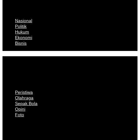
Ekonomi
Bisnis
Nasional
Politik
Hukum
Ekonomi
Bisnis
Peristiwa
Olahraga
Sepak Bola
Opini
Foto
Peristiwa
Olahraga
Sepak Bola
Opini
Foto
Pedoman
Disclaimer
Kontak