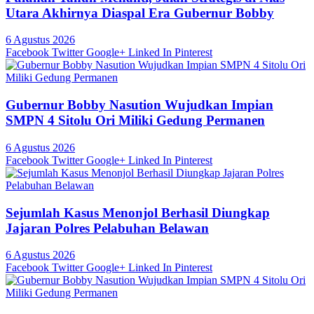
Utara Akhirnya Diaspal Era Gubernur Bobby
6 Agustus 2026
Facebook
Twitter
Google+
Linked In
Pinterest
Gubernur Bobby Nasution Wujudkan Impian
SMPN 4 Sitolu Ori Miliki Gedung Permanen
6 Agustus 2026
Facebook
Twitter
Google+
Linked In
Pinterest
Sejumlah Kasus Menonjol Berhasil Diungkap
Jajaran Polres Pelabuhan Belawan
6 Agustus 2026
Facebook
Twitter
Google+
Linked In
Pinterest