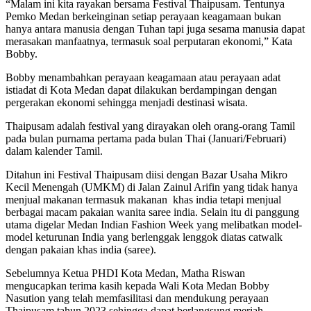
“Malam ini kita rayakan bersama Festival Thaipusam. Tentunya
Pemko Medan berkeinginan setiap perayaan keagamaan bukan
hanya antara manusia dengan Tuhan tapi juga sesama manusia dapat
merasakan manfaatnya, termasuk soal perputaran ekonomi,” Kata
Bobby.
Bobby menambahkan perayaan keagamaan atau perayaan adat
istiadat di Kota Medan dapat dilakukan berdampingan dengan
pergerakan ekonomi sehingga menjadi destinasi wisata.
Thaipusam adalah festival yang dirayakan oleh orang-orang Tamil
pada bulan purnama pertama pada bulan Thai (Januari/Februari)
dalam kalender Tamil.
Ditahun ini Festival Thaipusam diisi dengan Bazar Usaha Mikro
Kecil Menengah (UMKM) di Jalan Zainul Arifin yang tidak hanya
menjual makanan termasuk makanan khas india tetapi menjual
berbagai macam pakaian wanita saree india. Selain itu di panggung
utama digelar Medan Indian Fashion Week yang melibatkan model-
model keturunan India yang berlenggak lenggok diatas catwalk
dengan pakaian khas india (saree).
Sebelumnya Ketua PHDI Kota Medan, Matha Riswan
mengucapkan terima kasih kepada Wali Kota Medan Bobby
Nasution yang telah memfasilitasi dan mendukung perayaan
Thaipusam tahun 2023 sehingga dapat berlangsung meriah.