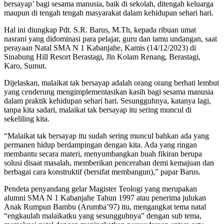
bersayap’ bagi sesama manusia, baik di sekolah, ditengah keluarga
maupun di tengah tengah masyarakat dalam kehidupan sehari hari.
Hal ini diungkap Pdt. S.R. Barus, M.Th, kepada ribuan umat
nasrani yang didominasi para pelajar, guru dan tamu undangan, saat
perayaan Natal SMA N 1 Kabanjahe, Kamis (14/12/2023) di
Sinabung Hill Resort Berastagi, Jln Kolam Renang, Berastagi,
Karo, Sumut.
Dijelaskan, malaikat tak bersayap adalah orang orang berhati lembut
yang cenderung mengimplementasikan kasih bagi sesama manusia
dalam praktik kehidupan sehari hari. Sesungguhnya, katanya lagi,
tanpa kita sadari, malaikat tak bersayap itu sering muncul di
sekeliling kita.
“Malaikat tak bersayap itu sudah sering muncul bahkan ada yang
permanen hidup berdampingan dengan kita. Ada yang ringan
membantu secara materi, menyumbangkan buah fikiran berupa
solusi disaat masalah, memberikan pencerahan demi kemajuan dan
berbagai cara konstruktif (bersifat membangun),” papar Barus.
Pendeta penyandang gelar Magister Teologi yang merupakan
alumni SMA N 1 Kabanjahe Tahun 1997 atau penerima julukan
Anak Rumpun Bambu (Arumba’97) itu, mengangkat tema natal
“engkaulah malaikatku yang sesungguhnya” dengan sub tema,