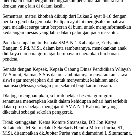
memaknai natal dengan meningkatkan persaudaraan antara satu
dengan yang lain di dalam kasih.
Sementara, materi khotbah dikutip dari Lukas 2 ayat 8-18 dengan
perikop gembala gembala. Kutipan ayat ini mengisahkan bahwa
para malaikat surga turut berperan di bumi untuk menginformasikan
kedatangan mesias yang lahir dalam palungan pada masa itu.
Pada kesempatan itu, Kepala SMA N 1 Kabanjahe, Eddyanto
Bangun, S.Pd, M.Si, dalam kata sambutannya, menekankan anak
didiknya dan para guru agar berupaya menerapkan himbauan
pendeta.
Senada dengan Kepsek, Kepala Cabang Dinas Pendidikan Wilayah
IV Sumut, Salman S.Sos dalam sambutannya menyarankan siswa
siswi agar menyiapkan diri untuk menyambut kelahiran anak
manusia (Mesias) sebagai juru selamat bagi kaum nasrani.
Dia juga mengharapkan, seluruh pelajar beserta guru guru
senantiasa menerapkan kasih dalam kehidupan sehari hari terlebih
dalam proses belajar mengajar di SMA N 1 Kabanjahe yang
diketahui sebagai sekolah penggerak.
Tidak ketinggalan, Ketua Komite Smansaka, DR.Jon Karya
Sukatendel, M.Sn, melalui Sekretaris Hendra Mitcon Purba, ST,
M.Si, disampaikan dk.Jupiter Purba yang didampingi L.Situmorang,