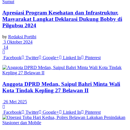
Sumut
Apresiasi Program Kesehatan dan Infrastruktur,
Masyarakat Langkat Deklarasi Dukung Bobby di
Pilgubsu 2024
by
Redaksi Portibi
3 Oktober 2024
14
Facebook
Twitter
Google+
Linked In
Pinterest
Anggota DPRD Medan, Saipul Bahri Minta Wali
Kota Tindak Kepling 27 Belawan II
26 Mei 2025
Facebook
Twitter
Google+
Linked In
Pinterest