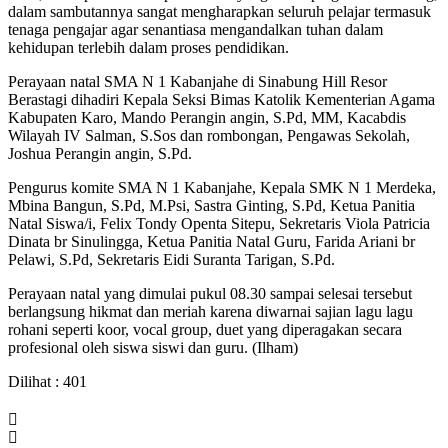
dalam sambutannya sangat mengharapkan seluruh pelajar termasuk
tenaga pengajar agar senantiasa mengandalkan tuhan dalam
kehidupan terlebih dalam proses pendidikan.
Perayaan natal SMA N 1 Kabanjahe di Sinabung Hill Resor
Berastagi dihadiri Kepala Seksi Bimas Katolik Kementerian Agama
Kabupaten Karo, Mando Perangin angin, S.Pd, MM, Kacabdis
Wilayah IV Salman, S.Sos dan rombongan, Pengawas Sekolah,
Joshua Perangin angin, S.Pd.
Pengurus komite SMA N 1 Kabanjahe, Kepala SMK N 1 Merdeka,
Mbina Bangun, S.Pd, M.Psi, Sastra Ginting, S.Pd, Ketua Panitia
Natal Siswa/i, Felix Tondy Openta Sitepu, Sekretaris Viola Patricia
Dinata br Sinulingga, Ketua Panitia Natal Guru, Farida Ariani br
Pelawi, S.Pd, Sekretaris Eidi Suranta Tarigan, S.Pd.
Perayaan natal yang dimulai pukul 08.30 sampai selesai tersebut
berlangsung hikmat dan meriah karena diwarnai sajian lagu lagu
rohani seperti koor, vocal group, duet yang diperagakan secara
profesional oleh siswa siswi dan guru. (Ilham)
Dilihat :
401