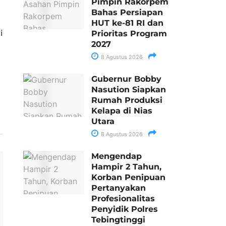
Pimpin Rakorpem
Bahas Persiapan
HUT ke-81 RI dan
i
Prioritas Program
2027
8 Agustus 2026
Gubernur Bobby
Nasution Siapkan
Rumah Produksi
Kelapa di Nias
Utara
8 Agustus 2026
Mengendap
Hampir 2 Tahun,
Korban Penipuan
Pertanyakan
Profesionalitas
Penyidik Polres
Tebingtinggi