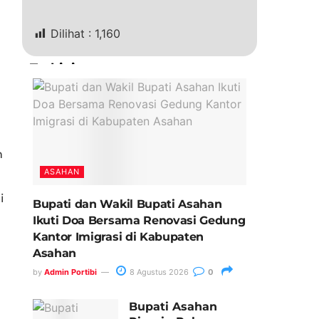
Dilihat :
1,160
Terkini
n
ASAHAN
i
Bupati dan Wakil Bupati Asahan
Ikuti Doa Bersama Renovasi Gedung
Kantor Imigrasi di Kabupaten
Asahan
by
Admin Portibi
8 Agustus 2026
0
Bupati Asahan