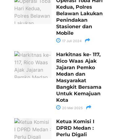
Operasi Toba Hari
Kedua, Polres
Belawan Lakukan
Penindakan
Stasioner dan
Mobile
17 Juli 2024
Harkitnas ke- 117,
Rico Waas Ajak
Jajaran Pemko
Medan dan
Masyarakat
Bangkit Bersama
Untuk Kemajuan
Kota
20 Mei 2025
Ketua Komisi I
DPRD Medan :
Perlu Digali