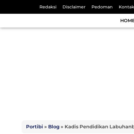
Redaksi
Disclaimer
Pedoman
Konta
HOM
Portibi
»
Blog
»
Kadis Pendidikan Labuhanb