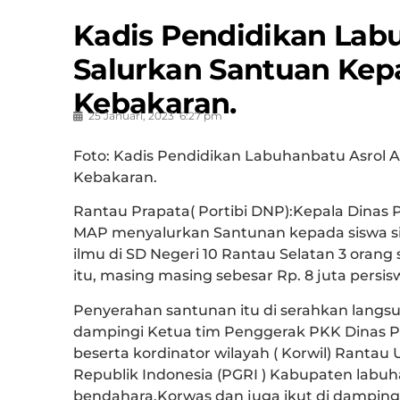
Kadis Pendidikan Labu
Salurkan Santuan Kep
Kebakaran.
25 Januari, 2023
6:27 pm
Foto: Kadis Pendidikan Labuhanbatu Asrol 
Kebakaran.
Rantau Prapata( Portibi DNP
):Kepala Dinas 
MAP menyalurkan Santunan kepada siswa s
ilmu di SD Negeri 10 Rantau Selatan 3 orang
itu, masing masing sebesar Rp. 8 juta persi
Penyerahan santunan itu di serahkan langsu
dampingi Ketua tim Penggerak PKK Dinas Pe
beserta kordinator wilayah ( Korwil) Ranta
Republik Indonesia (PGRI ) Kabupaten labuha
bendahara,Korwas dan juga ikut di damping