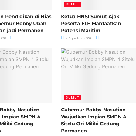
SUMUT
n Pendidikan di Nias
Ketua HNSI Sumut Ajak
bernur Bobby Ubah
Peserta FLF Manfaatkan
pan jadi Permanen
Potensi Maritim
2026
7 Agustus 2026
SUMUT
 Bobby Nasution
Gubernur Bobby Nasution
 Impian SMPN 4
Wujudkan Impian SMPN 4
 Miliki Gedung
Sitolu Ori Miliki Gedung
n
Permanen