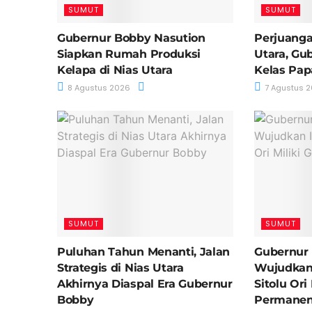
SUMUT
SUMUT
Gubernur Bobby Nasution
Perjuanga
Siapkan Rumah Produksi
Utara, Gu
Kelapa di Nias Utara
Kelas Pa
8 Agustus 2026
7 Agustus 
SUMUT
SUMUT
Puluhan Tahun Menanti, Jalan
Gubernur
Strategis di Nias Utara
Wujudkan
Akhirnya Diaspal Era Gubernur
Sitolu Ori
Bobby
Permane