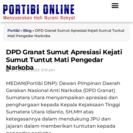
Portibi
»
Blog
»
DPD Granat Sumut Apresiasi Kejati Sumut Tuntut
Mati Pengedar Narkoba
DPD Granat Sumut Apresiasi Kejati
Sumut Tuntut Mati Pengedar
Narkoba
27 Januari, 2023
9:10 pm
MEDAN(Portibi DNP):
Dewan Pimpinan Daerah
Gerakan Nasional Anti Narkoba (DPD Granat)
Sumatera Utara menyampaikan apresiasi dan
penghargaan kepada Kepala Kejaksaan Tinggi
Sumatera Utara Idianto, SH,MH atas
ketegasannya dalam mendukung JPU dan
jajaran dalam memberikan tuntutan kepada