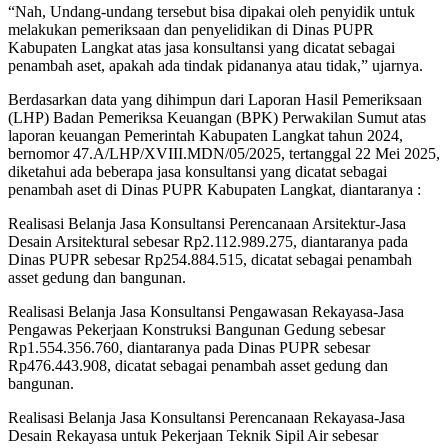
“Nah, Undang-undang tersebut bisa dipakai oleh penyidik untuk
melakukan pemeriksaan dan penyelidikan di Dinas PUPR
Kabupaten Langkat atas jasa konsultansi yang dicatat sebagai
penambah aset, apakah ada tindak pidananya atau tidak,” ujarnya.
Berdasarkan data yang dihimpun dari Laporan Hasil Pemeriksaan
(LHP) Badan Pemeriksa Keuangan (BPK) Perwakilan Sumut atas
laporan keuangan Pemerintah Kabupaten Langkat tahun 2024,
bernomor 47.A/LHP/XVIII.MDN/05/2025, tertanggal 22 Mei 2025,
diketahui ada beberapa jasa konsultansi yang dicatat sebagai
penambah aset di Dinas PUPR Kabupaten Langkat, diantaranya :
Realisasi Belanja Jasa Konsultansi Perencanaan Arsitektur-Jasa
Desain Arsitektural sebesar Rp2.112.989.275, diantaranya pada
Dinas PUPR sebesar Rp254.884.515, dicatat sebagai penambah
asset gedung dan bangunan.
Realisasi Belanja Jasa Konsultansi Pengawasan Rekayasa-Jasa
Pengawas Pekerjaan Konstruksi Bangunan Gedung sebesar
Rp1.554.356.760, diantaranya pada Dinas PUPR sebesar
Rp476.443.908, dicatat sebagai penambah asset gedung dan
bangunan.
Realisasi Belanja Jasa Konsultansi Perencanaan Rekayasa-Jasa
Desain Rekayasa untuk Pekerjaan Teknik Sipil Air sebesar