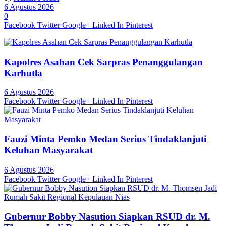
6 Agustus 2026
0
Facebook
Twitter
Google+
Linked In
Pinterest
Kapolres Asahan Cek Sarpras Penanggulangan
Karhutla
6 Agustus 2026
Facebook
Twitter
Google+
Linked In
Pinterest
Fauzi Minta Pemko Medan Serius Tindaklanjuti
Keluhan Masyarakat
6 Agustus 2026
Facebook
Twitter
Google+
Linked In
Pinterest
Gubernur Bobby Nasution Siapkan RSUD dr. M.