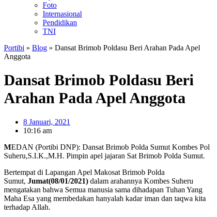
Foto
Internasional
Pendidikan
TNI
Portibi
»
Blog
»
Dansat Brimob Poldasu Beri Arahan Pada Apel
Anggota
Dansat Brimob Poldasu Beri
Arahan Pada Apel Anggota
8 Januari, 2021
10:16 am
M
EDAN (Portibi DNP): Dansat Brimob Polda Sumut Kombes Pol
Suheru,S.I.K.,M.H. Pimpin apel jajaran Sat Brimob Polda Sumut.
Bertempat di Lapangan Apel Makosat Brimob Polda
Sumut,
Jumat(08/01/2021)
dalam arahannya Kombes Suheru
mengatakan bahwa Semua manusia sama dihadapan Tuhan Yang
Maha Esa yang membedakan hanyalah kadar iman dan taqwa kita
terhadap Allah.