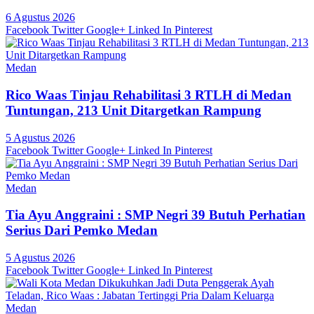
6 Agustus 2026
Facebook
Twitter
Google+
Linked In
Pinterest
Medan
Rico Waas Tinjau Rehabilitasi 3 RTLH di Medan
Tuntungan, 213 Unit Ditargetkan Rampung
5 Agustus 2026
Facebook
Twitter
Google+
Linked In
Pinterest
Medan
Tia Ayu Anggraini : SMP Negri 39 Butuh Perhatian
Serius Dari Pemko Medan
5 Agustus 2026
Facebook
Twitter
Google+
Linked In
Pinterest
Medan