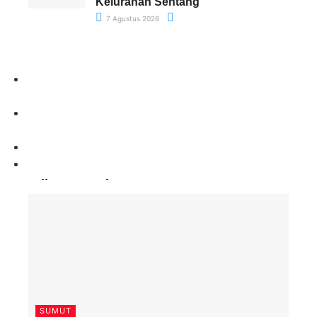
Kelurahan Sentang
7 Agustus 2026
Paling Banyak Komentar
SUMUT