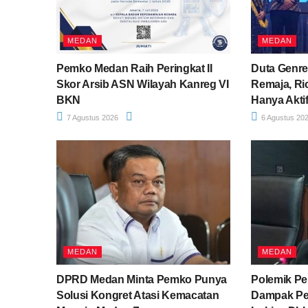
MEDAN
MEDAN
Pemko Medan Raih Peringkat II
Duta Genre
Skor Arsib ASN Wilayah Kanreg VI
Remaja, Ri
BKN
Hanya Akti
7 Agustus 2026
6 Agustus 20
MEDAN
MEDAN
DPRD Medan Minta Pemko Punya
Polemik P
Solusi Kongret Atasi Kemacatan
Dampak Pe