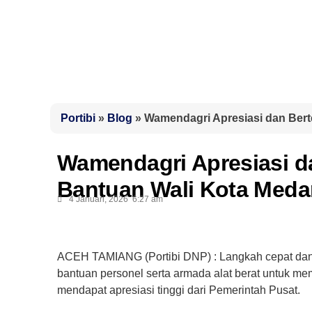
Portibi
»
Blog
»
Wamendagri Apresiasi dan Bert
Wamendagri Apresiasi da
Bantuan Wali Kota Meda
4 Januari, 2026
6:27 am
ACEH TAMIANG (Portibi DNP) : Langkah cepat dan
bantuan personel serta armada alat berat untuk
mendapat apresiasi tinggi dari Pemerintah Pusat.