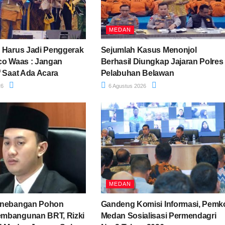
MEDAN
 Harus Jadi Penggerak
Sejumlah Kasus Menonjol
co Waas : Jangan
Berhasil Diungkap Jajaran Polres
f Saat Ada Acara
Pelabuhan Belawan
26
6 Agustus 2026
MEDAN
enebangan Pohon
Gandeng Komisi Informasi, Pemk
mbangunan BRT, Rizki
Medan Sosialisasi Permendagri