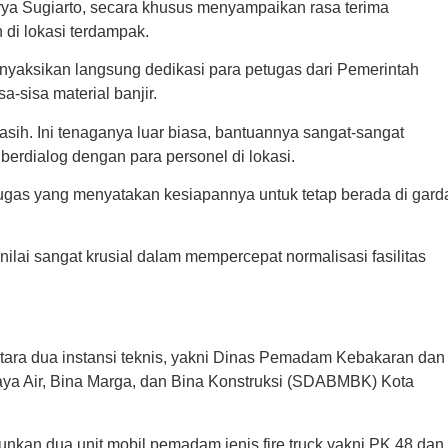
rya Sugiarto, secara khusus menyampaikan rasa terima
di lokasi terdampak.
yaksikan langsung dedikasi para petugas dari Pemerintah
-sisa material banjir.
sih. Ini tenaganya luar biasa, bantuannya sangat-sangat
berdialog dengan para personel di lokasi.
gas yang menyatakan kesiapannya untuk tetap berada di gard
lai sangat krusial dalam mempercepat normalisasi fasilitas
tara dua instansi teknis, yakni Dinas Pemadam Kebakaran dan
ya Air, Bina Marga, dan Bina Konstruksi (SDABMBK) Kota
kan dua unit mobil pemadam jenis fire truck yakni PK 48 dan