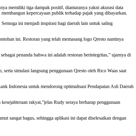
a memiliki tiga dampak positif, diantaranya yakni akurasi data
erta membangun kepercayaan publik terhadap pajak yang dibayarkan.
Semoga ini menjadi inspirasi bagi daerah lain untuk saling
ontohan ini. Restoran yang telah memasang logo Qresto nantinya
ebagai penanda bahwa ini adalah restoran berintegritas,” ujarnya di
, serta simulasi langsung penggunaan Qresto oleh Rico Waas saat
Bank Indonesia untuk mendorong optimalisasi Pendapatan Asli Daerah
 kesejahteraan rakyat,”jelas Rudy seraya berharap penggunaan
t sangat bagus, sehingga aplikasi ini dapat diselesaikan dengan