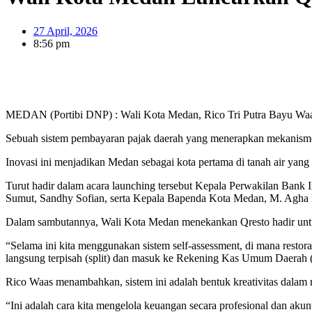
27 April, 2026
8:56 pm
MEDAN (Portibi DNP) : Wali Kota Medan, Rico Tri Putra Bayu Waas r
Sebuah sistem pembayaran pajak daerah yang menerapkan mekanisme spl
Inovasi ini menjadikan Medan sebagai kota pertama di tanah air yan
Turut hadir dalam acara launching tersebut Kepala Perwakilan Bank
Sumut, Sandhy Sofian, serta Kepala Bapenda Kota Medan, M. Agha 
Dalam sambutannya, Wali Kota Medan menekankan Qresto hadir untuk 
“Selama ini kita menggunakan sistem self-assessment, di mana resto
langsung terpisah (split) dan masuk ke Rekening Kas Umum Daerah
Rico Waas menambahkan, sistem ini adalah bentuk kreativitas dalam
“Ini adalah cara kita mengelola keuangan secara profesional dan aku