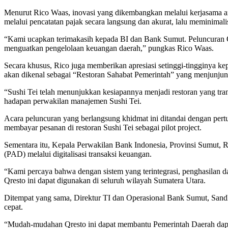
Menurut Rico Waas, inovasi yang dikembangkan melalui kerjasama ant
melalui pencatatan pajak secara langsung dan akurat, lalu meminimali
“Kami ucapkan terimakasih kepada BI dan Bank Sumut. Peluncuran Qrest
menguatkan pengelolaan keuangan daerah,” pungkas Rico Waas.
Secara khusus, Rico juga memberikan apresiasi setinggi-tingginya k
akan dikenal sebagai “Restoran Sahabat Pemerintah” yang menjunjung 
“Sushi Tei telah menunjukkan kesiapannya menjadi restoran yang tran
hadapan perwakilan manajemen Sushi Tei.
Acara peluncuran yang berlangsung khidmat ini ditandai dengan per
membayar pesanan di restoran Sushi Tei sebagai pilot project.
Sementara itu, Kepala Perwakilan Bank Indonesia, Provinsi Sumut, 
(PAD) melalui digitalisasi transaksi keuangan.
“Kami percaya bahwa dengan sistem yang terintegrasi, penghasilan 
Qresto ini dapat digunakan di seluruh wilayah Sumatera Utara.
Ditempat yang sama, Direktur TI dan Operasional Bank Sumut, Sandh
cepat.
“Mudah-mudahan Qresto ini dapat membantu Pemerintah Daerah dapa