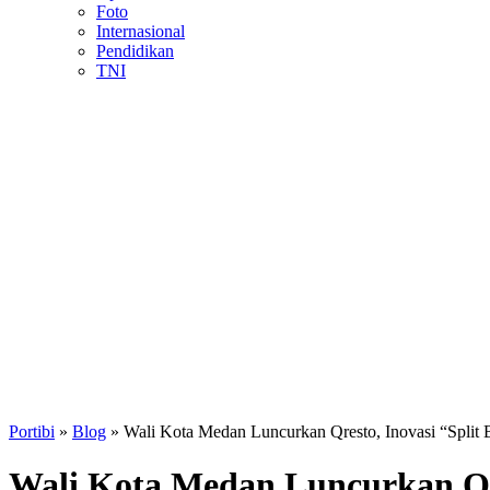
Foto
Internasional
Pendidikan
TNI
Portibi
»
Blog
»
Wali Kota Medan Luncurkan Qresto, Inovasi “Split B
Wali Kota Medan Luncurkan Qres