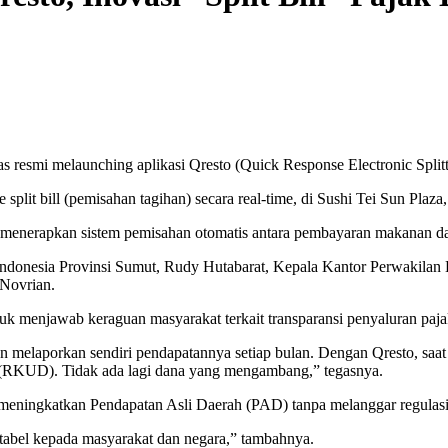
esmi melaunching aplikasi Qresto (Quick Response Electronic Splitt
it bill (pemisahan tagihan) secara real-time, di Sushi Tei Sun Plaza,
g menerapkan sistem pemisahan otomatis antara pembayaran makanan dan
 Indonesia Provinsi Sumut, Rudy Hutabarat, Kepala Kantor Perwakilan
Novrian.
menjawab keraguan masyarakat terkait transparansi penyaluran pajak 
ran melaporkan sendiri pendapatannya setiap bulan. Dengan Qresto, sa
 (RKUD). Tidak ada lagi dana yang mengambang,” tegasnya.
 meningkatkan Pendapatan Asli Daerah (PAD) tanpa melanggar regulasi 
ntabel kepada masyarakat dan negara,” tambahnya.