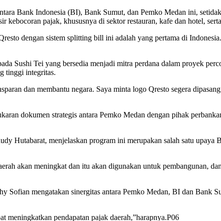
ara Bank Indonesia (BI), Bank Sumut, dan Pemko Medan ini, setidakny
sir kebocoran pajak, khususnya di sektor restauran, kafe dan hotel, s
o dengan sistem splitting bill ini adalah yang pertama di Indonesia. 
epada Sushi Tei yang bersedia menjadi mitra perdana dalam proyek perc
tinggi integritas.
sparan dan membantu negara. Saya minta logo Qresto segera dipasang s
tukaran dokumen strategis antara Pemko Medan dengan pihak perbankan
Rudy Hutabarat, menjelaskan program ini merupakan salah satu upaya 
daerah akan meningkat dan itu akan digunakan untuk pembangunan, dan
y Sofian mengatakan sinergitas antara Pemko Medan, BI dan Bank Sumu
t meningkatkan pendapatan pajak daerah,”harapnya.P06