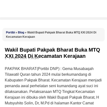
Portibi
»
Blog
»
Wakil Bupati Pakpak Bharat Buka MTQ XXI 2024 Di
Kecamatan Kerajaan
Wakil Bupati Pakpak Bharat Buka MTQ
XXI 2024 Di Kecamatan Kerajaan
23 April, 2024
8:38 pm
PAKPAK BHARAT(Portibi DNP
) : Gema Musabaqah
Tilawatil Quran tahun 2024 mulai berkumandang di
Kabupaten Pakpak Bharat. Kecamatan Kerajaan menjadi
penanda awal perhelatan seni kumandang ayat suci ini
dilaksanakan. Pelaksanaan MTQ Tingkat Kecamatan
Kerajaan ini dibuka oleh Wakil Bupati Pakpak Bharat, H
Mutsyuhito Solin, Dr, M.Pd di halaman Kantor Camat