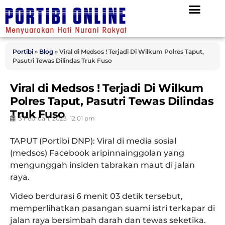
Portibi
»
Blog
»
Viral di Medsos ! Terjadi Di Wilkum Polres Taput,
Pasutri Tewas Dilindas Truk Fuso
Viral di Medsos ! Terjadi Di Wilkum
Polres Taput, Pasutri Tewas Dilindas
Truk Fuso
3 Februari, 2023
12:01 pm
TAPUT (Portibi DNP)
: Viral di media sosial
(medsos) Facebook aripinnainggolan yang
mengunggah insiden tabrakan maut di jalan
raya.
Video berdurasi 6 menit 03 detik tersebut,
memperlihatkan pasangan suami istri terkapar di
jalan raya bersimbah darah dan tewas seketika.