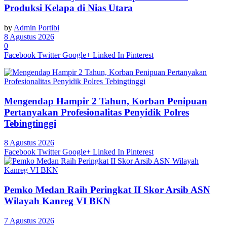
Produksi Kelapa di Nias Utara
by
Admin Portibi
8 Agustus 2026
0
Facebook
Twitter
Google+
Linked In
Pinterest
Mengendap Hampir 2 Tahun, Korban Penipuan
Pertanyakan Profesionalitas Penyidik Polres
Tebingtinggi
8 Agustus 2026
Facebook
Twitter
Google+
Linked In
Pinterest
Pemko Medan Raih Peringkat II Skor Arsib ASN
Wilayah Kanreg VI BKN
7 Agustus 2026