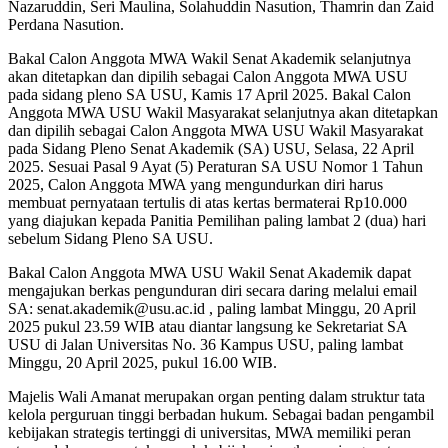
Nazaruddin, Seri Maulina, Solahuddin Nasution, Thamrin dan Zaid
Perdana Nasution.
Bakal Calon Anggota MWA Wakil Senat Akademik selanjutnya
akan ditetapkan dan dipilih sebagai Calon Anggota MWA USU
pada sidang pleno SA USU, Kamis 17 April 2025. Bakal Calon
Anggota MWA USU Wakil Masyarakat selanjutnya akan ditetapkan
dan dipilih sebagai Calon Anggota MWA USU Wakil Masyarakat
pada Sidang Pleno Senat Akademik (SA) USU, Selasa, 22 April
2025. Sesuai Pasal 9 Ayat (5) Peraturan SA USU Nomor 1 Tahun
2025, Calon Anggota MWA yang mengundurkan diri harus
membuat pernyataan tertulis di atas kertas bermaterai Rp10.000
yang diajukan kepada Panitia Pemilihan paling lambat 2 (dua) hari
sebelum Sidang Pleno SA USU.
Bakal Calon Anggota MWA USU Wakil Senat Akademik dapat
mengajukan berkas pengunduran diri secara daring melalui email
SA: senat.akademik@usu.ac.id , paling lambat Minggu, 20 April
2025 pukul 23.59 WIB atau diantar langsung ke Sekretariat SA
USU di Jalan Universitas No. 36 Kampus USU, paling lambat
Minggu, 20 April 2025, pukul 16.00 WIB.
Majelis Wali Amanat merupakan organ penting dalam struktur tata
kelola perguruan tinggi berbadan hukum. Sebagai badan pengambil
kebijakan strategis tertinggi di universitas, MWA memiliki peran