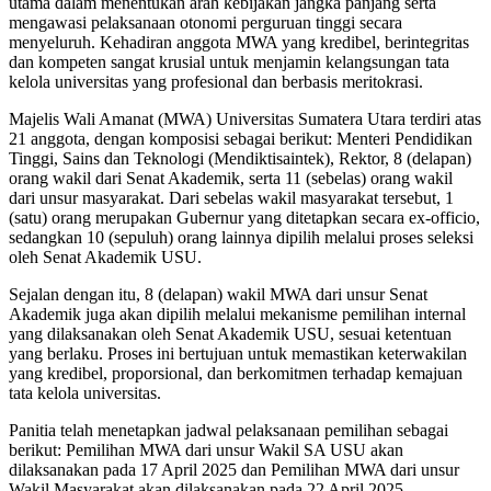
utama dalam menentukan arah kebijakan jangka panjang serta
mengawasi pelaksanaan otonomi perguruan tinggi secara
menyeluruh. Kehadiran anggota MWA yang kredibel, berintegritas
dan kompeten sangat krusial untuk menjamin kelangsungan tata
kelola universitas yang profesional dan berbasis meritokrasi.
Majelis Wali Amanat (MWA) Universitas Sumatera Utara terdiri atas
21 anggota, dengan komposisi sebagai berikut: Menteri Pendidikan
Tinggi, Sains dan Teknologi (Mendiktisaintek), Rektor, 8 (delapan)
orang wakil dari Senat Akademik, serta 11 (sebelas) orang wakil
dari unsur masyarakat. Dari sebelas wakil masyarakat tersebut, 1
(satu) orang merupakan Gubernur yang ditetapkan secara ex-officio,
sedangkan 10 (sepuluh) orang lainnya dipilih melalui proses seleksi
oleh Senat Akademik USU.
Sejalan dengan itu, 8 (delapan) wakil MWA dari unsur Senat
Akademik juga akan dipilih melalui mekanisme pemilihan internal
yang dilaksanakan oleh Senat Akademik USU, sesuai ketentuan
yang berlaku. Proses ini bertujuan untuk memastikan keterwakilan
yang kredibel, proporsional, dan berkomitmen terhadap kemajuan
tata kelola universitas.
Panitia telah menetapkan jadwal pelaksanaan pemilihan sebagai
berikut: Pemilihan MWA dari unsur Wakil SA USU akan
dilaksanakan pada 17 April 2025 dan Pemilihan MWA dari unsur
Wakil Masyarakat akan dilaksanakan pada 22 April 2025.