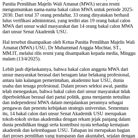
Panitia Pemilihan Majelis Wali Amanat (MWA) secara resmi
mengumumkan nama-nama bakal calon MWA untuk periode 2025-
2030. Dari total 37 orang pendaftar, 33 orang dinyatakan berhasil
lulus verifikasi administrasi, yang terdiri atas 19 orang bakal calon
MWA dari unsur wakil masyarakat dan 14 orang bakal calon MWA
dari unsur Senat Akademik USU.
Hal tersebut disampaikan oleh Ketua Panitia Pemilihan Majelis Wali
Amanat (MWA) USU, Dr Muhammad Anggia Muchtar, ST.,
MM.IT, melalui rilis resmi yang disampaikan kepada media, Minggu
malam (13/4/2025).
Lebih jauh dijelaskannya, bahwa bakal calon anggota MWA dari
unsur masyarakat berasal dari beragam latar belakang profesional,
antara lain kalangan pemerintahan, akademisi luar USU, dunia
usaha dan tenaga profesional. Dalam proses seleksi awal, panitia
telah menegaskan, bahwa bakal calon dari unsur masyarakat tidak
diperbolehkan berasal dari partai politik, guna menjamin netralitas
dan independensi MWA dalam menjalankan perannya sebagai
pengawas dan penentu kebijakan strategis universitas. Sementara
itu, 14 bakal calon dari unsur Senat Akademik USU merupakan
tokoh-tokoh sivitas akademika dengan rekam jejak panjang dalam
dunia pendidikan tinggi serta kontribusi nyata terhadap kemajuan
akademik dan kelembagaan USU. Tahapan ini merupakan bagian
dari proses pemilihan yang transparan dan akuntabel, sejalan dengan