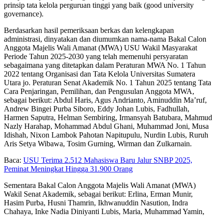
prinsip tata kelola perguruan tinggi yang baik (good university
governance).
Berdasarkan hasil pemeriksaan berkas dan kelengkapan
administrasi, dinyatakan dan diumumkan nama-nama Bakal Calon
Anggota Majelis Wali Amanat (MWA) USU Wakil Masyarakat
Periode Tahun 2025-2030 yang telah memenuhi persyaratan
sebagaimana yang ditetapkan dalam Peraturan MWA No. 1 Tahun
2022 tentang Organisasi dan Tata Kelola Universitas Sumatera
Utara jo. Peraturan Senat Akademik No. 1 Tahun 2025 tentang Tata
Cara Penjaringan, Pemilihan, dan Pengusulan Anggota MWA,
sebagai berikut: Abdul Haris, Agus Andrianto, Aminuddin Ma’ruf,
Andrew Bingei Purba Siboro, Eddy Johan Lubis, Fadhullah,
Harmen Saputra, Helman Sembiring, Irmansyah Batubara, Mahmud
Nazly Harahap, Mohammad Abdul Ghani, Muhammad Joni, Musa
Idishah, Nixon Lambok Pahotan Napitupulu, Nurdin Lubis, Ruruh
Aris Setya Wibawa, Tosim Gurning, Wirman dan Zulkarnain.
Baca:
USU Terima 2.512 Mahasiswa Baru Jalur SNBP 2025,
Peminat Meningkat Hingga 31.900 Orang
Sementara Bakal Calon Anggota Majelis Wali Amanat (MWA)
Wakil Senat Akademik, sebagai berikut: Erlina, Erman Munir,
Hasim Purba, Husni Thamrin, Ikhwanuddin Nasution, Indra
Chahaya, Inke Nadia Diniyanti Lubis, Maria, Muhammad Yamin,