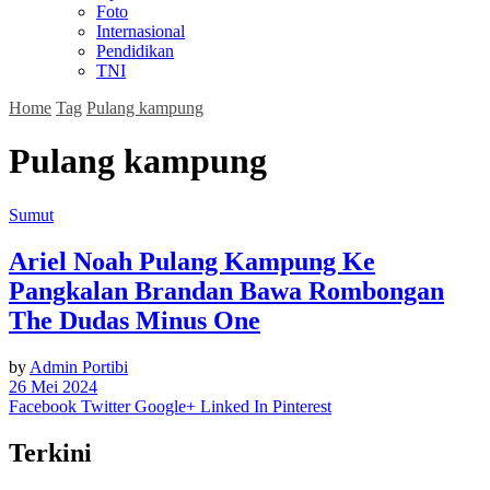
Foto
Internasional
Pendidikan
TNI
Home
Tag
Pulang kampung
Pulang kampung
Sumut
Ariel Noah Pulang Kampung Ke
Pangkalan Brandan Bawa Rombongan
The Dudas Minus One
by
Admin Portibi
26 Mei 2024
Facebook
Twitter
Google+
Linked In
Pinterest
Terkini