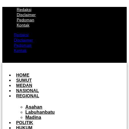
Lewati
Redaksi
ke
Disclaimer
konten
Pedoman
Kontak
Redaksi
Disclaimer
Pedoman
Kontak
Facebook
Whatsapp
Twitter
Youtube
Instagram
HOME
SUMUT
MEDAN
NASIONAL
REGIONAL
Asahan
Labuhanbatu
Madina
POLITIK
HUKUM