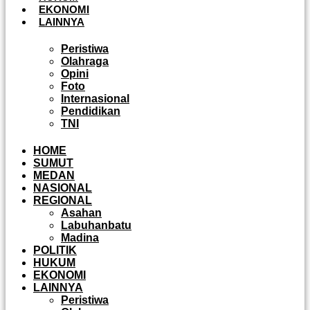
EKONOMI
LAINNYA
Peristiwa
Olahraga
Opini
Foto
Internasional
Pendidikan
TNI
HOME
SUMUT
MEDAN
NASIONAL
REGIONAL
Asahan
Labuhanbatu
Madina
POLITIK
HUKUM
EKONOMI
LAINNYA
Peristiwa