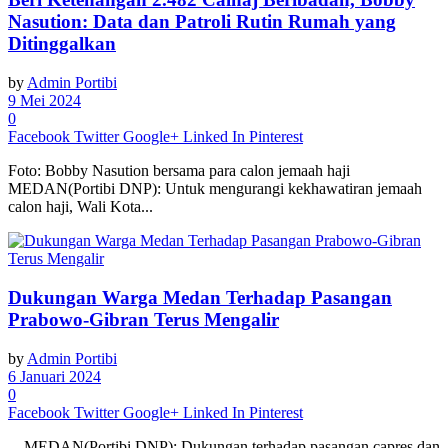
Nasution: Data dan Patroli Rutin Rumah yang
Ditinggalkan
by
Admin Portibi
9 Mei 2024
0
Facebook
Twitter
Google+
Linked In
Pinterest
Foto: Bobby Nasution bersama para calon jemaah haji
MEDAN(Portibi DNP): Untuk mengurangi kekhawatiran jemaah
calon haji, Wali Kota...
Dukungan Warga Medan Terhadap Pasangan
Prabowo-Gibran Terus Mengalir
by
Admin Portibi
6 Januari 2024
0
Facebook
Twitter
Google+
Linked In
Pinterest
MEDAN(Portibi DNP): Dukungan terhadap pasangan capres dan