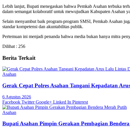
Lebih lanjut, Bupati menegaskan bahwa Pemkab Asahan terbuka terha
dalam semangat kolaboratif untuk mewujudkan Kabupaten Asahan yang
Selain menyambut baik program-program SMSI, Pemkab Asahan juga 
standar kompetensi dan akuntabilitas publik.
Pertemuan ini menjadi penanda bahwa media bukan hanya mitra penya
Dilihat :
256
Berita Terkait
Asahan
Gerak Cepat Polres Asahan Tangani Kepadatan Arus
6 Agustus 2026
Facebook
Twitter
Google+
Linked In
Pinterest
Asahan
Bupati Asahan Pimpin Gerakan Pembagian Bendera