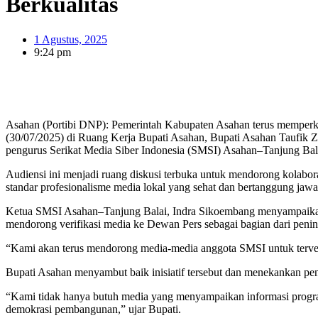
Berkualitas
1 Agustus, 2025
9:24 pm
Asahan (Portibi DNP): Pemerintah Kabupaten Asahan terus memperkua
(30/07/2025) di Ruang Kerja Bupati Asahan, Bupati Asahan Taufik Z
pengurus Serikat Media Siber Indonesia (SMSI) Asahan–Tanjung Bal
Audiensi ini menjadi ruang diskusi terbuka untuk mendorong kolabo
standar profesionalisme media lokal yang sehat dan bertanggung jawa
Ketua SMSI Asahan–Tanjung Balai, Indra Sikoembang menyampaikan t
mendorong verifikasi media ke Dewan Pers sebagai bagian dari pening
“Kami akan terus mendorong media-media anggota SMSI untuk terverifi
Bupati Asahan menyambut baik inisiatif tersebut dan menekankan p
“Kami tidak hanya butuh media yang menyampaikan informasi program 
demokrasi pembangunan,” ujar Bupati.