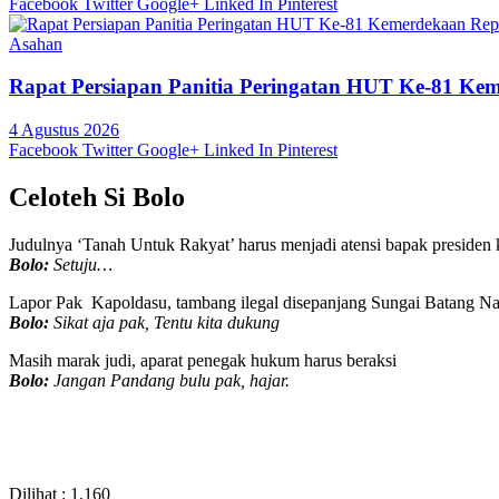
Facebook
Twitter
Google+
Linked In
Pinterest
Asahan
Rapat Persiapan Panitia Peringatan HUT Ke-81 Ke
4 Agustus 2026
Facebook
Twitter
Google+
Linked In
Pinterest
Celoteh Si Bolo
Judulnya ‘Tanah Untuk Rakyat’ harus menjadi atensi bapak presiden k
Bolo:
Setuju…
Lapor Pak Kapoldasu, tambang ilegal disepanjang Sungai Batang Nat
Bolo:
Sikat aja pak, Tentu kita dukung
Masih marak judi, aparat penegak hukum harus beraksi
Bolo:
Jangan Pandang bulu pak, hajar.
Dilihat :
1,160