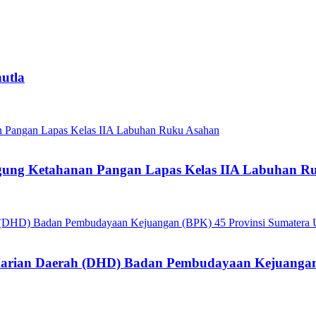
utla
gung Ketahanan Pangan Lapas Kelas IIA Labuhan R
Harian Daerah (DHD) Badan Pembudayaan Kejuangan 