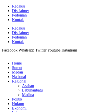
Lewati
Redaksi
ke
Disclaimer
konten
Pedoman
Kontak
Redaksi
Disclaimer
Pedoman
Kontak
Facebook
Whatsapp
Twitter
Youtube
Instagram
Home
Sumut
Medan
Nasional
Regional
Asahan
Labuhanbatu
Madina
Politik
Hukum
Ekonomi