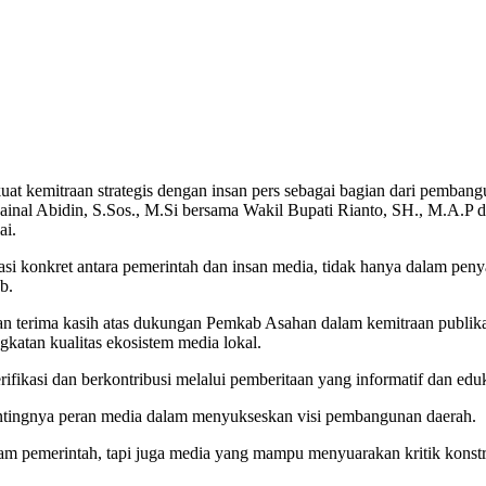
t kemitraan strategis dengan insan pers sebagai bagian dari pembang
ainal Abidin, S.Sos., M.Si bersama Wakil Bupati Rianto, SH., M.A.P
ai.
rasi konkret antara pemerintah dan insan media, tidak hanya dalam pe
b.
erima kasih atas dukungan Pemkab Asahan dalam kemitraan publikasi 
katan kualitas ekosistem media lokal.
kasi dan berkontribusi melalui pemberitaan yang informatif dan edukat
entingnya peran media dalam menyukseskan visi pembangunan daerah.
pemerintah, tapi juga media yang mampu menyuarakan kritik konstrukti