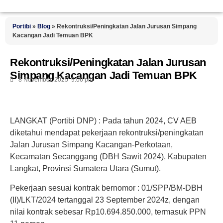
Portibi
»
Blog
»
Rekontruksi/Peningkatan Jalan Jurusan Simpang
Kacangan Jadi Temuan BPK
Rekontruksi/Peningkatan Jalan Jurusan
Simpang Kacangan Jadi Temuan BPK
8 November, 2025
9:06 pm
LANGKAT (Portibi DNP) : Pada tahun 2024, CV AEB
diketahui mendapat pekerjaan rekontruksi/peningkatan
Jalan Jurusan Simpang Kacangan-Perkotaan,
Kecamatan Secanggang (DBH Sawit 2024), Kabupaten
Langkat, Provinsi Sumatera Utara (Sumut).
Pekerjaan sesuai kontrak bernomor : 01/SPP/BM-DBH
(II)/LKT/2024 tertanggal 23 September 2024z, dengan
nilai kontrak sebesar Rp10.694.850.000, termasuk PPN