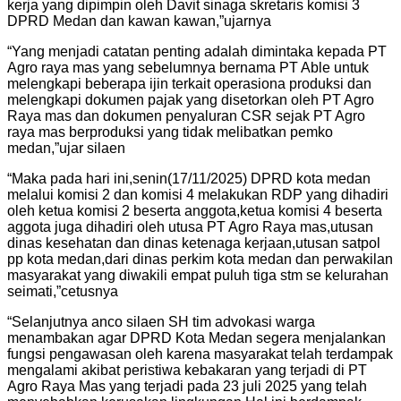
kerja yang dipimpin oleh Davit sinaga skretaris komisi 3
DPRD Medan dan kawan kawan,”ujarnya
“Yang menjadi catatan penting adalah dimintaka kepada PT
Agro raya mas yang sebelumnya bernama PT Able untuk
melengkapi beberapa ijin terkait operasiona produksi dan
melengkapi dokumen pajak yang disetorkan oleh PT Agro
Raya mas dan dokumen penyaluran CSR sejak PT Agro
raya mas berproduksi yang tidak melibatkan pemko
medan,”ujar silaen
“Maka pada hari ini,senin(17/11/2025) DPRD kota medan
melalui komisi 2 dan komisi 4 melakukan RDP yang dihadiri
oleh ketua komisi 2 beserta anggota,ketua komisi 4 beserta
aggota juga dihadiri oleh utusa PT Agro Raya mas,utusan
dinas kesehatan dan dinas ketenaga kerjaan,utusan satpol
pp kota medan,dari dinas perkim kota medan dan perwakilan
masyarakat yang diwakili empat puluh tiga stm se kelurahan
seimati,”cetusnya
“Selanjutnya anco silaen SH tim advokasi warga
menambakan agar DPRD Kota Medan segera menjalankan
fungsi pengawasan oleh karena masyarakat telah terdampak
mengalami akibat peristiwa kebakaran yang terjadi di PT
Agro Raya Mas yang terjadi pada 23 juli 2025 yang telah