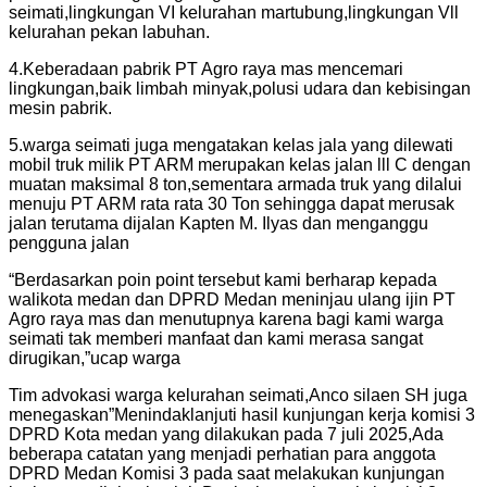
seimati,lingkungan VI kelurahan martubung,lingkungan Vll
kelurahan pekan labuhan.
4.Keberadaan pabrik PT Agro raya mas mencemari
lingkungan,baik limbah minyak,polusi udara dan kebisingan
mesin pabrik.
5.warga seimati juga mengatakan kelas jala yang dilewati
mobil truk milik PT ARM merupakan kelas jalan lll C dengan
muatan maksimal 8 ton,sementara armada truk yang dilalui
menuju PT ARM rata rata 30 Ton sehingga dapat merusak
jalan terutama dijalan Kapten M. Ilyas dan menganggu
pengguna jalan
“Berdasarkan poin point tersebut kami berharap kepada
walikota medan dan DPRD Medan meninjau ulang ijin PT
Agro raya mas dan menutupnya karena bagi kami warga
seimati tak memberi manfaat dan kami merasa sangat
dirugikan,”ucap warga
Tim advokasi warga kelurahan seimati,Anco silaen SH juga
menegaskan”Menindaklanjuti hasil kunjungan kerja komisi 3
DPRD Kota medan yang dilakukan pada 7 juli 2025,Ada
beberapa catatan yang menjadi perhatian para anggota
DPRD Medan Komisi 3 pada saat melakukan kunjungan