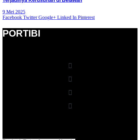
Terjadinya Kerusuhan di Belawan
9 Mei 2025
Facebook
Twitter
Google+
Linked In
Pinterest
PORTIBI
Facebook
Whatsapp
Twitter
Youtube
Instagram