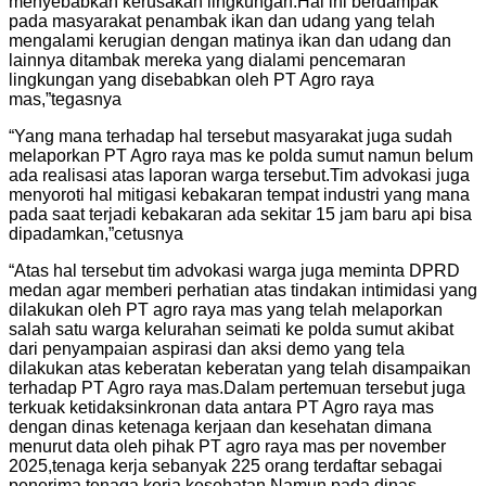
menyebabkan kerusakan lingkungan.Hal ini berdampak
pada masyarakat penambak ikan dan udang yang telah
mengalami kerugian dengan matinya ikan dan udang dan
lainnya ditambak mereka yang dialami pencemaran
lingkungan yang disebabkan oleh PT Agro raya
mas,”tegasnya
“Yang mana terhadap hal tersebut masyarakat juga sudah
melaporkan PT Agro raya mas ke polda sumut namun belum
ada realisasi atas laporan warga tersebut.Tim advokasi juga
menyoroti hal mitigasi kebakaran tempat industri yang mana
pada saat terjadi kebakaran ada sekitar 15 jam baru api bisa
dipadamkan,”cetusnya
“Atas hal tersebut tim advokasi warga juga meminta DPRD
medan agar memberi perhatian atas tindakan intimidasi yang
dilakukan oleh PT agro raya mas yang telah melaporkan
salah satu warga kelurahan seimati ke polda sumut akibat
dari penyampaian aspirasi dan aksi demo yang tela
dilakukan atas keberatan keberatan yang telah disampaikan
terhadap PT Agro raya mas.Dalam pertemuan tersebut juga
terkuak ketidaksinkronan data antara PT Agro raya mas
dengan dinas ketenaga kerjaan dan kesehatan dimana
menurut data oleh pihak PT agro raya mas per november
2025,tenaga kerja sebanyak 225 orang terdaftar sebagai
penerima tenaga kerja kesehatan.Namun pada dinas