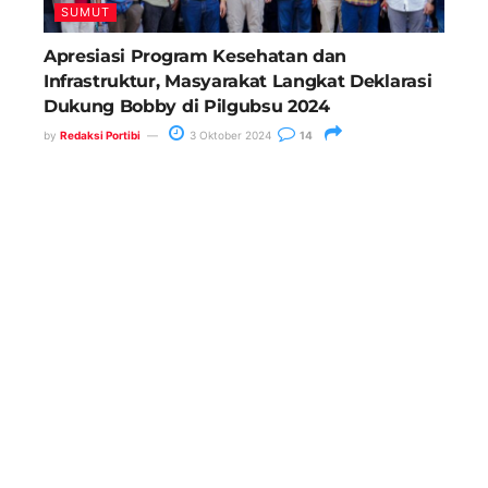
SUMUT
Apresiasi Program Kesehatan dan
Infrastruktur, Masyarakat Langkat Deklarasi
Dukung Bobby di Pilgubsu 2024
by
Redaksi Portibi
3 Oktober 2024
14
Anggota DPRD Medan, Saipul
Bahri Minta Wali Kota Tindak
Kepling 27 Belawan II
26 Mei 2025
Operasi Toba Hari Kedua, Polres
Belawan Lakukan Penindakan
Stasioner dan Mobile
17 Juli 2024
Harkitnas ke- 117, Rico Waas
Ajak Jajaran Pemko Medan dan
Masyarakat Bangkit Bersama
Untuk Kemajuan Kota