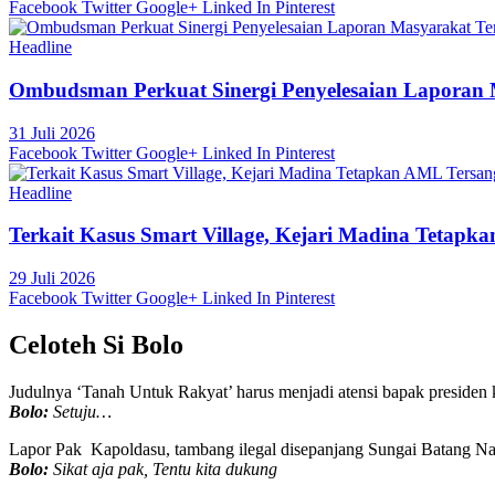
Facebook
Twitter
Google+
Linked In
Pinterest
Headline
Ombudsman Perkuat Sinergi Penyelesaian Laporan 
31 Juli 2026
Facebook
Twitter
Google+
Linked In
Pinterest
Headline
Terkait Kasus Smart Village, Kejari Madina Tetap
29 Juli 2026
Facebook
Twitter
Google+
Linked In
Pinterest
Celoteh Si Bolo
Judulnya ‘Tanah Untuk Rakyat’ harus menjadi atensi bapak presiden k
Bolo:
Setuju…
Lapor Pak Kapoldasu, tambang ilegal disepanjang Sungai Batang Nat
Bolo:
Sikat aja pak, Tentu kita dukung