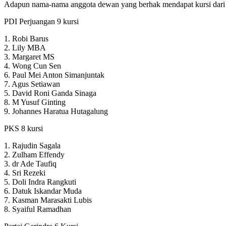
Adapun nama-nama anggota dewan yang berhak mendapat kursi dari 4
PDI Perjuangan 9 kursi
1. Robi Barus
2. Lily MBA
3. Margaret MS
4. Wong Cun Sen
6. Paul Mei Anton Simanjuntak
7. Agus Setiawan
5. David Roni Ganda Sinaga
8. M Yusuf Ginting
9. Johannes Haratua Hutagalung
PKS 8 kursi
1. Rajudin Sagala
2. Zulham Effendy
3. dr Ade Taufiq
4. Sri Rezeki
5. Doli Indra Rangkuti
6. Datuk Iskandar Muda
7. Kasman Marasakti Lubis
8. Syaiful Ramadhan