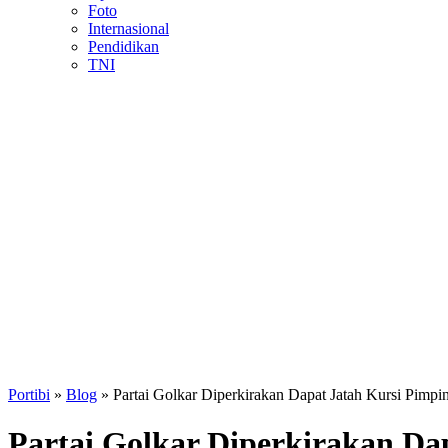
Foto
Internasional
Pendidikan
TNI
Portibi
»
Blog
»
Partai Golkar Diperkirakan Dapat Jatah Kursi Pi
Partai Golkar Diperkirakan D