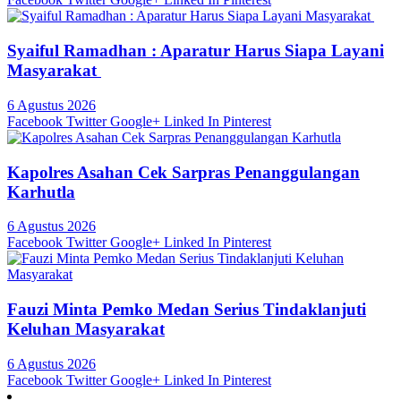
Syaiful Ramadhan : Aparatur Harus Siapa Layani
Masyarakat
6 Agustus 2026
Facebook
Twitter
Google+
Linked In
Pinterest
Kapolres Asahan Cek Sarpras Penanggulangan
Karhutla
6 Agustus 2026
Facebook
Twitter
Google+
Linked In
Pinterest
Fauzi Minta Pemko Medan Serius Tindaklanjuti
Keluhan Masyarakat
6 Agustus 2026
Facebook
Twitter
Google+
Linked In
Pinterest