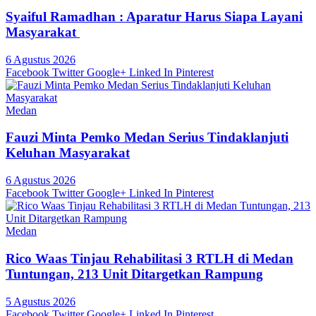
Syaiful Ramadhan : Aparatur Harus Siapa Layani
Masyarakat
6 Agustus 2026
Facebook
Twitter
Google+
Linked In
Pinterest
Medan
Fauzi Minta Pemko Medan Serius Tindaklanjuti
Keluhan Masyarakat
6 Agustus 2026
Facebook
Twitter
Google+
Linked In
Pinterest
Medan
Rico Waas Tinjau Rehabilitasi 3 RTLH di Medan
Tuntungan, 213 Unit Ditargetkan Rampung
5 Agustus 2026
Facebook
Twitter
Google+
Linked In
Pinterest