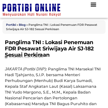
Portibi
»
Blog
»
Panglima TNI : Lokasi Penemuan FDR Pesawat
Sriwijaya Air SJ-182 Sesuai Perkiraan
Panglima TNI : Lokasi Penemuan
FDR Pesawat Sriwijaya Air SJ-182
Sesuai Perkiraan
13 Januari, 2021
1:04 am
: Panglima TNI Marsekal TNI
JAKARTA (Portibi DNP)
Hadi Tjahjanto, S.I.P. bersama Menteri
Perhubungan (Menhub) Budi Karya Sumadi,
Kepala Staf Angkatan Laut (Kasal) Laksamana
TNI Yudo Margono, S.E., M.M., Kepala Badan
Nasional Pencarian dan Pertolongan
(Kabasarnas) Marsdya TNI Bagus Puruhito dan