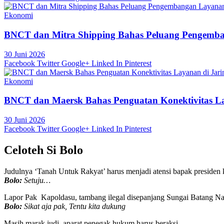
Ekonomi
BNCT dan Mitra Shipping Bahas Peluang Pengemb
30 Juni 2026
Facebook
Twitter
Google+
Linked In
Pinterest
Ekonomi
BNCT dan Maersk Bahas Penguatan Konektivitas La
30 Juni 2026
Facebook
Twitter
Google+
Linked In
Pinterest
Celoteh Si Bolo
Judulnya ‘Tanah Untuk Rakyat’ harus menjadi atensi bapak presiden k
Bolo:
Setuju…
Lapor Pak Kapoldasu, tambang ilegal disepanjang Sungai Batang Nat
Bolo:
Sikat aja pak, Tentu kita dukung
Masih marak judi, aparat penegak hukum harus beraksi