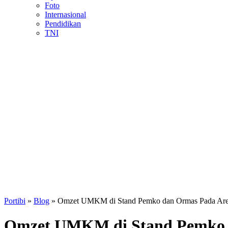
Foto
Internasional
Pendidikan
TNI
Portibi
»
Blog
»
Omzet UMKM di Stand Pemko dan Ormas Pada Ar
Omzet UMKM di Stand Pemko d