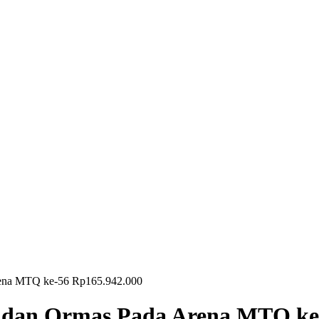
ena MTQ ke-56 Rp165.942.000
an Ormas Pada Arena MTQ ke-