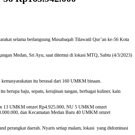
rakat selama berlangsung Musabaqah Tilawatil Qur’an ke-56 Kota
angan Medan, Sri Ayu, saat ditemui di lokasi MTQ, Sabtu (4/3/2023)
si kemasyarakatan itu berasal dari 160 UMKM binaan.
 berupa baju, sepatu, kerajinan tangan, berbagai kuliner, kain
engan 13 UMKM omzet Rp4.925.000, NU 5 UMKM omzet
48.000.000, dan Kecamatan Medan Baru 40 UMKM omzet
and perangkat daerah. Nyaris setiap malam, lokasi yang didominasi