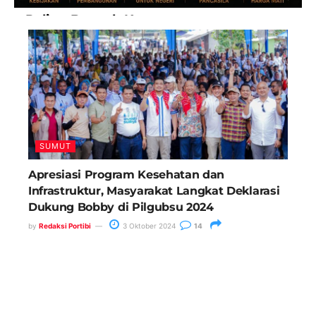
Paling Banyak Komentar
SUMUT
Apresiasi Program Kesehatan dan
Infrastruktur, Masyarakat Langkat Deklarasi
Dukung Bobby di Pilgubsu 2024
by
Redaksi Portibi
3 Oktober 2024
14
Anggota DPRD Medan, Saipul
Bahri Minta Wali Kota Tindak
Kepling 27 Belawan II
26 Mei 2025