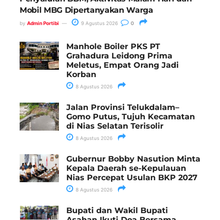
Mobil MBG Dipertanyakan Warga
by
Admin Portibi
9 Agustus 2026
0
Manhole Boiler PKS PT
Grahadura Leidong Prima
Meletus, Empat Orang Jadi
Korban
8 Agustus 2026
Jalan Provinsi Telukdalam–
Gomo Putus, Tujuh Kecamatan
di Nias Selatan Terisolir
8 Agustus 2026
Gubernur Bobby Nasution Minta
Kepala Daerah se-Kepulauan
Nias Percepat Usulan BKP 2027
8 Agustus 2026
Bupati dan Wakil Bupati
Asahan Ikuti Doa Bersama