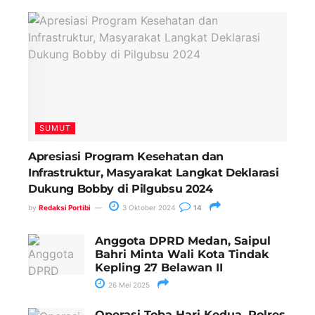
Paling Banyak Komentar
SUMUT
Apresiasi Program Kesehatan dan
Infrastruktur, Masyarakat Langkat Deklarasi
Dukung Bobby di Pilgubsu 2024
by
Redaksi Portibi
3 Oktober 2024
14
Anggota DPRD Medan, Saipul
Bahri Minta Wali Kota Tindak
Kepling 27 Belawan II
26 Mei 2025
Operasi Toba Hari Kedua, Polres