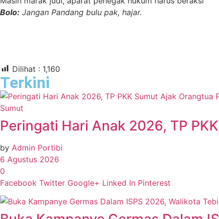
Masih marak judi, aparat penegak hukum harus beraksi
Bolo:
Jangan Pandang bulu pak, hajar.
Dilihat :
1,160
Terkini
Sumut
Peringati Hari Anak 2026, TP PKK
by
Admin Portibi
6 Agustus 2026
0
Facebook
Twitter
Google+
Linked In
Pinterest
Buka Kampanye Germas Dalam ISPS