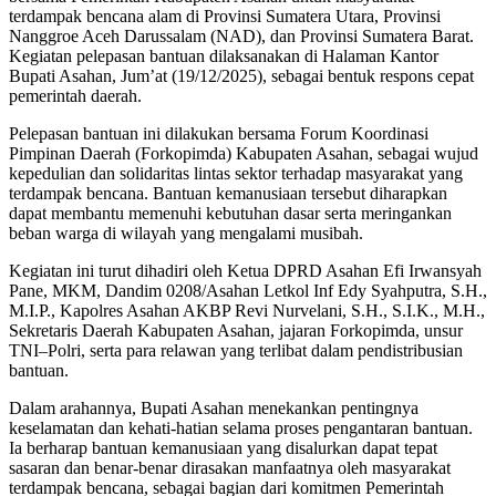
terdampak bencana alam di Provinsi Sumatera Utara, Provinsi
Nanggroe Aceh Darussalam (NAD), dan Provinsi Sumatera Barat.
Kegiatan pelepasan bantuan dilaksanakan di Halaman Kantor
Bupati Asahan, Jum’at (19/12/2025), sebagai bentuk respons cepat
pemerintah daerah.
Pelepasan bantuan ini dilakukan bersama Forum Koordinasi
Pimpinan Daerah (Forkopimda) Kabupaten Asahan, sebagai wujud
kepedulian dan solidaritas lintas sektor terhadap masyarakat yang
terdampak bencana. Bantuan kemanusiaan tersebut diharapkan
dapat membantu memenuhi kebutuhan dasar serta meringankan
beban warga di wilayah yang mengalami musibah.
Kegiatan ini turut dihadiri oleh Ketua DPRD Asahan Efi Irwansyah
Pane, MKM, Dandim 0208/Asahan Letkol Inf Edy Syahputra, S.H.,
M.I.P., Kapolres Asahan AKBP Revi Nurvelani, S.H., S.I.K., M.H.,
Sekretaris Daerah Kabupaten Asahan, jajaran Forkopimda, unsur
TNI–Polri, serta para relawan yang terlibat dalam pendistribusian
bantuan.
Dalam arahannya, Bupati Asahan menekankan pentingnya
keselamatan dan kehati-hatian selama proses pengantaran bantuan.
Ia berharap bantuan kemanusiaan yang disalurkan dapat tepat
sasaran dan benar-benar dirasakan manfaatnya oleh masyarakat
terdampak bencana, sebagai bagian dari komitmen Pemerintah