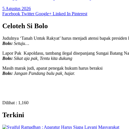
5 Agustus 2026
Facebook
Twitter
Google+
Linked In
Pinterest
Celoteh Si Bolo
Judulnya ‘Tanah Untuk Rakyat’ harus menjadi atensi bapak presiden k
Bolo:
Setuju…
Lapor Pak Kapoldasu, tambang ilegal disepanjang Sungai Batang Nat
Bolo:
Sikat aja pak, Tentu kita dukung
Masih marak judi, aparat penegak hukum harus beraksi
Bolo:
Jangan Pandang bulu pak, hajar.
Dilihat :
1,160
Terkini