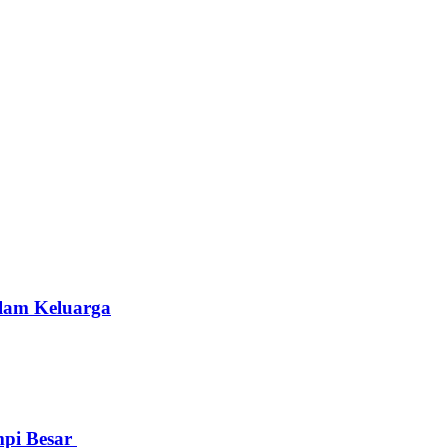
alam Keluarga
mpi Besar