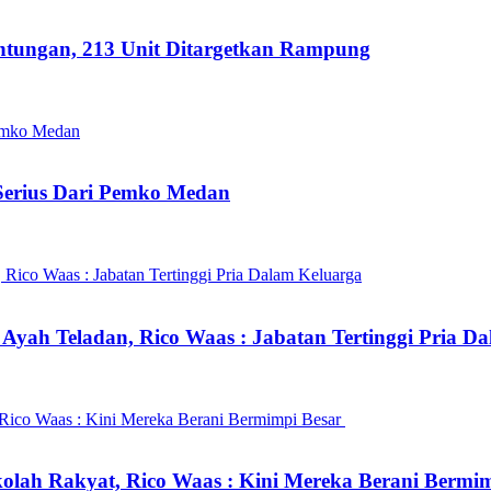
ntungan, 213 Unit Ditargetkan Rampung
 Serius Dari Pemko Medan
yah Teladan, Rico Waas : Jabatan Tertinggi Pria D
lah Rakyat, Rico Waas : Kini Mereka Berani Bermi