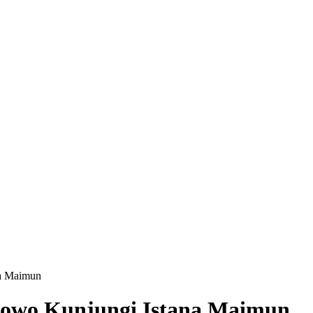
na Maimun
bowo Kunjungi Istana Maimun