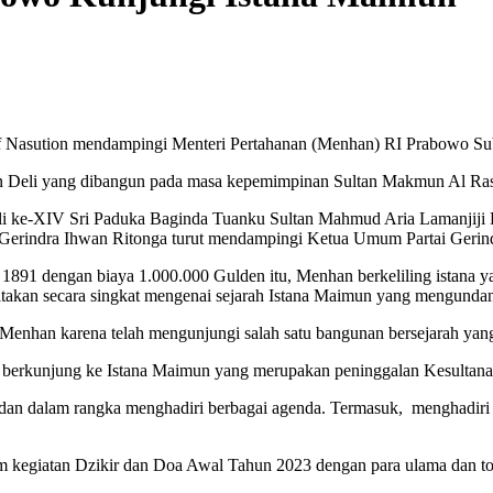
asution mendampingi Menteri Pertahanan (Menhan) RI Prabowo Subia
nan Deli yang dibangun pada masa kepemimpinan Sultan Makmun Al Ra
li ke-XIV Sri Paduka Baginda Tuanku Sultan Mahmud Aria Lamanjiji
rindra Ihwan Ritonga turut mendampingi Ketua Umum Partai Gerindr
1891 dengan biaya 1.000.000 Gulden itu, Menhan berkeliling istana ya
eritakan secara singkat mengenai sejarah Istana Maimun yang mengund
enhan karena telah mengunjungi salah satu bangunan bersejarah yang
berkunjung ke Istana Maimun yang merupakan peninggalan Kesultanan
edan dalam rangka menghadiri berbagai agenda. Termasuk, menghadir
m kegiatan Dzikir dan Doa Awal Tahun 2023 dengan para ulama dan 