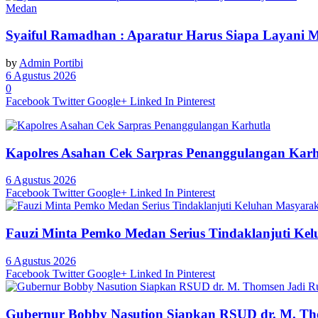
Medan
Syaiful Ramadhan : Aparatur Harus Siapa Layani 
by
Admin Portibi
6 Agustus 2026
0
Facebook
Twitter
Google+
Linked In
Pinterest
Kapolres Asahan Cek Sarpras Penanggulangan Karh
6 Agustus 2026
Facebook
Twitter
Google+
Linked In
Pinterest
Fauzi Minta Pemko Medan Serius Tindaklanjuti Ke
6 Agustus 2026
Facebook
Twitter
Google+
Linked In
Pinterest
Gubernur Bobby Nasution Siapkan RSUD dr. M. Th