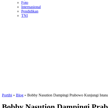
Foto
Internasional
Pendidikan
TNI
Portibi
»
Blog
»
Bobby Nasution Dampingi Prabowo Kunjungi Ista
Bobby Nasution Dampingi Pra