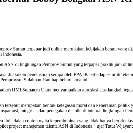
v Sumut terpapar judi online merupakan kebijakan berani yang di
i Indonesia.
n ASN di lingkungan Pemprov Sumut yang terpapar praktik judi online
ya dilakukan penelusuran serupa oleh PPATK terhadap seluruh rekenin
r Pemprovsu, Sulaiman Harahap belum lama ini.
dko) HMI Sumatera Utara menyampaikan apresiasi atas langkah tegas
tersebut merupakan bentuk ketegasan moral dan keberanian politik y
aransi, integritas dan penegakan disiplin di internal lingkungan Pe
. Ini adalah contoh nyata kepemimpinan yang tidak hanya berorientasi
ilot project manejemen talenta ASN di Indonesia,” ujar Tutut Wijayan