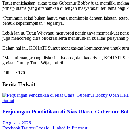
Tutut menjelaskan, sikap tegas Gubernur Bobby juga memiliki makna
prinsip utama yang ditanamkan di tengah masyarakat, terutama bagi 
“Pemimpin sejati bukan hanya yang memimpin dengan jabatan, tetapi 
bentuk kepemimpinan,” tegasnya.
Lebih lanjut, Tutut Wijayanti menyoroti pentingnya memperkuat pengaw
juga mencoreng citra birokrasi serta menurunkan kualitas pelayanan p
Dalam hal ini, KOHATI Sumut menegaskan komitmennya untuk turut ber
“Melalui ruang-ruang diskusi, advokasi, dan kaderisasi, KOHATI Sumut
godaan,” tutup Tutut Wijayanti.ril
Dilihat :
170
Berita Terkait
Sumut
Perjuangan Pendidikan di Nias Utara, Gubernur B
7 Agustus 2026
Facebook
Twitter
Google+
Linked In
Pinterest