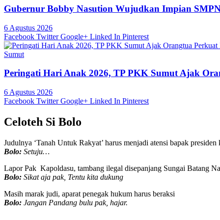
Gubernur Bobby Nasution Wujudkan Impian SMPN 4
6 Agustus 2026
Facebook
Twitter
Google+
Linked In
Pinterest
Sumut
Peringati Hari Anak 2026, TP PKK Sumut Ajak Oran
6 Agustus 2026
Facebook
Twitter
Google+
Linked In
Pinterest
Celoteh Si Bolo
Judulnya ‘Tanah Untuk Rakyat’ harus menjadi atensi bapak presiden k
Bolo:
Setuju…
Lapor Pak Kapoldasu, tambang ilegal disepanjang Sungai Batang Nat
Bolo:
Sikat aja pak, Tentu kita dukung
Masih marak judi, aparat penegak hukum harus beraksi
Bolo:
Jangan Pandang bulu pak, hajar.