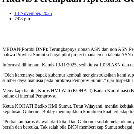
13 November, 2025
7:08 pm
MEDAN(Portibi DNP): Terungkapnya ribuan ASN dan non ASN Pempro
bahwa Provinsi Sumut sebagai pilot project manajemen talenta ASN d
Informasi dihimpun, Kamis 13/11/2025, sedikitnya 1.038 ASN dan no
“Oleh karenanya bapak gubernur kembali menginstruksikan kami supa
sumber daya manusia pada birokrasi Pemprov Sumut,” ujar Inspektu
Menyikapi hal itu, Korps HMI Wati (KOHATI) Badan Koordinasi (Ba
online di internal Pemprovsu.
Ketua KOHATI Badko HMI Sumut, Tutut Wijayanti, menilai kebijakan 
keputusan Gubernur Bobby menunjukkan komitmen kuat terhadap transp
“Perbaikan harus diawali dari kita. Dan Gubernur sudah melakukannya
bersih dan beretika. Tak salah bila BKN memberi cap Sumut sebagai p