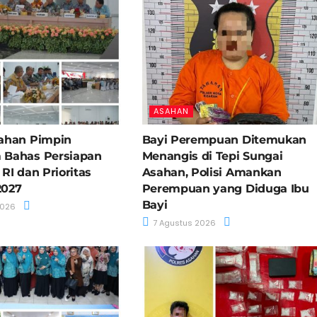
ASAHAN
ahan Pimpin
Bayi Perempuan Ditemukan
 Bahas Persiapan
Menangis di Tepi Sungai
RI dan Prioritas
Asahan, Polisi Amankan
2027
Perempuan yang Diduga Ibu
Bayi
2026
7 Agustus 2026