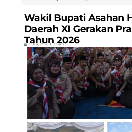
Wakil Bupati Asahan 
Daerah XI Gerakan Pr
Tahun 2026
9 Juli, 2026
6:22 am