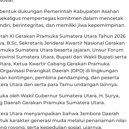
sosial.
n bentuk dukungan Pemerintah Kabupaten Asahan
 sekaligus mempertegas komitmen dalam mencetak
iri, berintegritas, dan memiliki jiwa kepemimpinan.
rah XI Gerakan Pramuka Sumatera Utara Tahun 2026
a, B.Sc, Sekretaris Jenderal Kwartir Nasional Gerakan
amuka Sumatera Utara beserta jajaran, Unsur Forum
ovinsi Sumatera Utara, Bupati dan Wakil Bupati serta
 Utara, Ketua Kwartir Cabang Gerakan Pramuka
Organisasi Perangkat Daerah (OPD) di lingkungan
inan kontingen, pembina pendamping, dan peserta
ra Utara dan serta para Tamu undangan lainnya.
uka oleh Wakil Gubernur Sumatera Utara, H. Surya,
ing Daerah Gerakan Pramuka Sumatera Utara.
tera Utara menyampaikan bahwa Jambore Daerah
uk karakter generasi muda melalui penanaman nilai-
ong royong, serta kepedulian sosial, ujarnya.