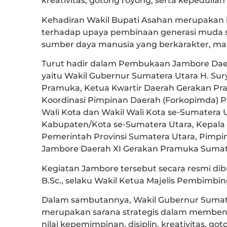
kreativitas, gotong royong, serta kepedulian 
Kehadiran Wakil Bupati Asahan merupaka
terhadap upaya pembinaan generasi muda
sumber daya manusia yang berkarakter, mand
Turut hadir dalam Pembukaan Jambore Dae
yaitu Wakil Gubernur Sumatera Utara H. Sury
Pramuka, Ketua Kwartir Daerah Gerakan Pr
Koordinasi Pimpinan Daerah (Forkopimda) Pr
Wali Kota dan Wakil Wali Kota se-Sumatera
Kabupaten/Kota se-Sumatera Utara, Kepala 
Pemerintah Provinsi Sumatera Utara, Pimp
Jambore Daerah XI Gerakan Pramuka Sumate
Kegiatan Jambore tersebut secara resmi dib
B.Sc., selaku Wakil Ketua Majelis Pembimb
Dalam sambutannya, Wakil Gubernur Suma
merupakan sarana strategis dalam membent
nilai kepemimpinan, disiplin, kreativitas, got