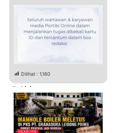
Dilihat :
1,160
Terkini
HEADLINE