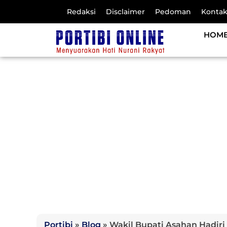
Redaksi
Disclaimer
Pedoman
Konta
HOM
Portibi
»
Blog
»
Wakil Bupati Asahan Hadir