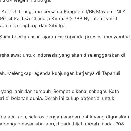
i SMP Negeri 1 Sibolga.
t Arief S Trinugroho bersama Pangdam I/BB Mayjen TNI A
Persit Kartika Chandra KiranaPD I/BB Ny Intan Daniel
rkopimda Tapteng dan Sibolga.
Sumut serta unsur jajaran Forkopimda provinsi menyambut
rshalawat untuk Indonesia yang akan diselenggarakan di
ah. Melengkapi agenda kunjungan kerjanya di Tapanuli
a yang lahir dan tumbuh. Sempat dikenal sebagau Kota
i di belahan dunia. Derah ini cukup potensial untuk
na abu-abu, selaras dengan wargan batik yang digunakan
ga dengan dasar abu-abu, dipadu hijab merah muda. P08