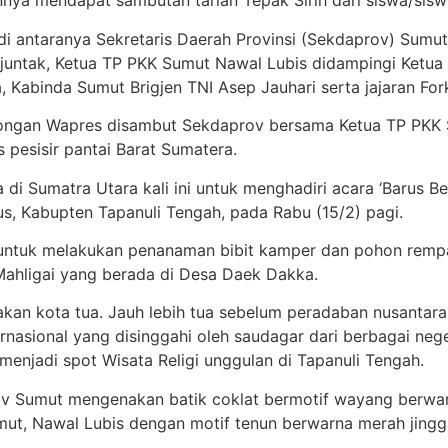
nnya mendapat sambutan tarian Tepak Sirih dari siswa/sisw
di antaranya Sekretaris Daerah Provinsi (Sekdaprov) Sumu
njuntak, Ketua TP PKK Sumut Nawal Lubis didampingi Ketua 
, Kabinda Sumut Brigjen TNI Asep Jauhari serta jajaran Fo
bongan Wapres disambut Sekdaprov bersama Ketua TP PKK 
 pesisir pantai Barat Sumatera.
i Sumatra Utara kali ini untuk menghadiri acara ‘Barus Be
, Kabupten Tapanuli Tengah, pada Rabu (15/2) pagi.
us untuk melakukan penanaman bibit kamper dan pohon remp
ahligai yang berada di Desa Daek Dakka.
pakan kota tua. Jauh lebih tua sebelum peradaban nusantar
asional yang disinggahi oleh saudagar dari berbagai neger
enjadi spot Wisata Religi unggulan di Tapanuli Tengah.
v Sumut mengenakan batik coklat bermotif wayang berwar
umut, Nawal Lubis dengan motif tenun berwarna merah jing