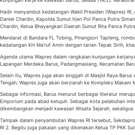
kunjungan kerja ke kawasan Barus, Selasa (14/2). Kehadira
Hadir menyambut kedatangan Wakil Presiden (Wapres) RI, 
Daniel Chardin, Kapolda Sumut Irjen Pol Panca Putra Sima
Chardin, Ketua Bhayangkari Daerah Sumut Rita Panca Putra
Mendarat di Bandara FL Tobing, Pinangsori Tapteng, rom
kedatangan KH Ma’ruf Amin dengan tarian Tepak Sirih, khas
Agenda utama Wapres dalam rangkaian kunjungan kerjanya d
Lapangan Merdeka Barus, Padangmasiang, Kecamatan Barus
Selain itu, Wapres juga akan singgah di Masjid Raya Bar
Tengah, Wapres juga akan berziarah ke Kompleks Makam M
Sebagai informasi, Barus menurut berbagai literatur meru
Emporium pada abad ketujuh. Sebagai kota pelabuhan intern
dikembangkan menjadi kawasan Wisata Sejarah, sekaligus m
Tampak dalam penyambutan Wapres RI tersebut, Sekdapro
RI 2. Begitu juga pakaian yang dikenakan Ketua TP PKK S