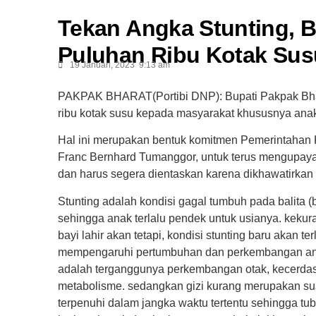
Tekan Angka Stunting, 
Puluhan Ribu Kotak Sus
19 Januari, 2023
9:13 am
PAKPAK BHARAT(Portibi DNP):
Bupati Pakpak Bh
ribu kotak susu kepada masyarakat khususnya anak
Hal ini merupakan bentuk komitmen Pemerintahan
Franc Bernhard Tumanggor, untuk terus mengupaya
dan harus segera dientaskan karena dikhawatirk
Stunting adalah kondisi gagal tumbuh pada balita (b
sehingga anak terlalu pendek untuk usianya. keku
bayi lahir akan tetapi, kondisi stunting baru akan ter
mempengaruhi pertumbuhan dan perkembangan anak
adalah terganggunya perkembangan otak, kecerdas
metabolisme. sedangkan gizi kurang merupakan sua
terpenuhi dalam jangka waktu tertentu sehingga