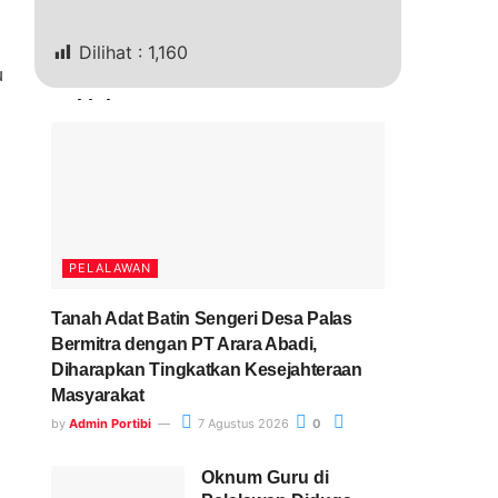
Dilihat :
1,160
u
Terkini
PELALAWAN
Tanah Adat Batin Sengeri Desa Palas
Bermitra dengan PT Arara Abadi,
Diharapkan Tingkatkan Kesejahteraan
Masyarakat
by
Admin Portibi
7 Agustus 2026
0
Oknum Guru di