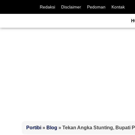
Redaksi
Disclaimer
Pedoman
Kontak
H
Portibi
»
Blog
»
Tekan Angka Stunting, Bupati