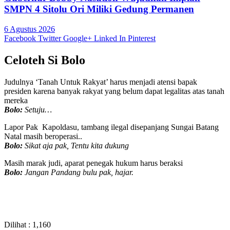
SMPN 4 Sitolu Ori Miliki Gedung Permanen
6 Agustus 2026
Facebook
Twitter
Google+
Linked In
Pinterest
Celoteh Si Bolo
Judulnya ‘Tanah Untuk Rakyat’ harus menjadi atensi bapak
presiden karena banyak rakyat yang belum dapat legalitas atas tanah
mereka
Bolo:
Setuju…
Lapor Pak Kapoldasu, tambang ilegal disepanjang Sungai Batang
Natal masih beroperasi..
Bolo:
Sikat aja pak, Tentu kita dukung
Masih marak judi, aparat penegak hukum harus beraksi
Bolo:
Jangan Pandang bulu pak, hajar.
Dilihat :
1,160