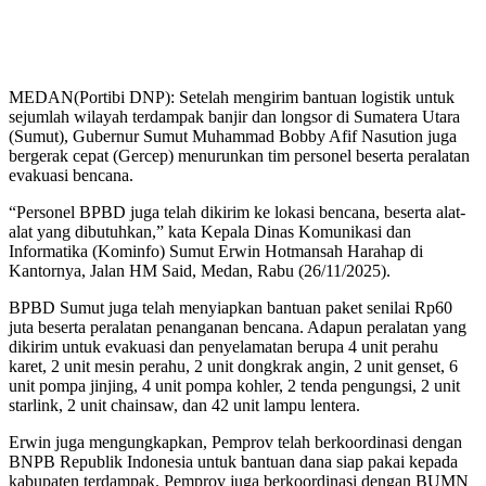
MEDAN(Portibi DNP): Setelah mengirim bantuan logistik untuk
sejumlah wilayah terdampak banjir dan longsor di Sumatera Utara
(Sumut), Gubernur Sumut Muhammad Bobby Afif Nasution juga
bergerak cepat (Gercep) menurunkan tim personel beserta peralatan
evakuasi bencana.
“Personel BPBD juga telah dikirim ke lokasi bencana, beserta alat-
alat yang dibutuhkan,” kata Kepala Dinas Komunikasi dan
Informatika (Kominfo) Sumut Erwin Hotmansah Harahap di
Kantornya, Jalan HM Said, Medan, Rabu (26/11/2025).
BPBD Sumut juga telah menyiapkan bantuan paket senilai Rp60
juta beserta peralatan penanganan bencana. Adapun peralatan yang
dikirim untuk evakuasi dan penyelamatan berupa 4 unit perahu
karet, 2 unit mesin perahu, 2 unit dongkrak angin, 2 unit genset, 6
unit pompa jinjing, 4 unit pompa kohler, 2 tenda pengungsi, 2 unit
starlink, 2 unit chainsaw, dan 42 unit lampu lentera.
Erwin juga mengungkapkan, Pemprov telah berkoordinasi dengan
BNPB Republik Indonesia untuk bantuan dana siap pakai kepada
kabupaten terdampak. Pemprov juga berkoordinasi dengan BUMN