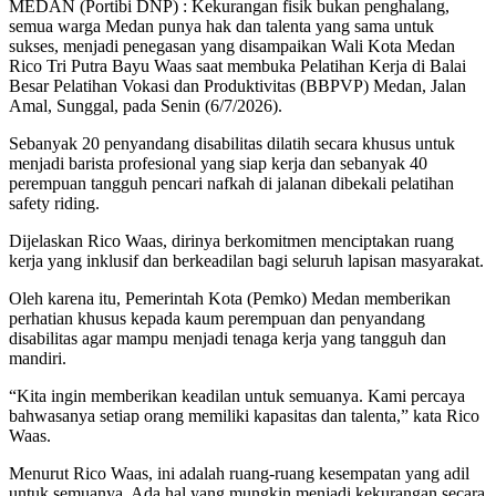
MEDAN (Portibi DNP) : Kekurangan fisik bukan penghalang,
semua warga Medan punya hak dan talenta yang sama untuk
sukses, menjadi penegasan yang disampaikan Wali Kota Medan
Rico Tri Putra Bayu Waas saat membuka Pelatihan Kerja di Balai
Besar Pelatihan Vokasi dan Produktivitas (BBPVP) Medan, Jalan
Amal, Sunggal, pada Senin (6/7/2026).
Sebanyak 20 penyandang disabilitas dilatih secara khusus untuk
menjadi barista profesional yang siap kerja dan sebanyak 40
perempuan tangguh pencari nafkah di jalanan dibekali pelatihan
safety riding.
Dijelaskan Rico Waas, dirinya berkomitmen menciptakan ruang
kerja yang inklusif dan berkeadilan bagi seluruh lapisan masyarakat.
Oleh karena itu, Pemerintah Kota (Pemko) Medan memberikan
perhatian khusus kepada kaum perempuan dan penyandang
disabilitas agar mampu menjadi tenaga kerja yang tangguh dan
mandiri.
“Kita ingin memberikan keadilan untuk semuanya. Kami percaya
bahwasanya setiap orang memiliki kapasitas dan talenta,” kata Rico
Waas.
Menurut Rico Waas, ini adalah ruang-ruang kesempatan yang adil
untuk semuanya. Ada hal yang mungkin menjadi kekurangan secara