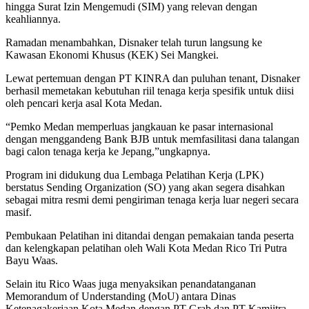
hingga Surat Izin Mengemudi (SIM) yang relevan dengan
keahliannya.
Ramadan menambahkan, Disnaker telah turun langsung ke
Kawasan Ekonomi Khusus (KEK) Sei Mangkei.
Lewat pertemuan dengan PT KINRA dan puluhan tenant, Disnaker
berhasil memetakan kebutuhan riil tenaga kerja spesifik untuk diisi
oleh pencari kerja asal Kota Medan.
“Pemko Medan memperluas jangkauan ke pasar internasional
dengan menggandeng Bank BJB untuk memfasilitasi dana talangan
bagi calon tenaga kerja ke Jepang,”ungkapnya.
Program ini didukung dua Lembaga Pelatihan Kerja (LPK)
berstatus Sending Organization (SO) yang akan segera disahkan
sebagai mitra resmi demi pengiriman tenaga kerja luar negeri secara
masif.
Pembukaan Pelatihan ini ditandai dengan pemakaian tanda peserta
dan kelengkapan pelatihan oleh Wali Kota Medan Rico Tri Putra
Bayu Waas.
Selain itu Rico Waas juga menyaksikan penandatanganan
Memorandum of Understanding (MoU) antara Dinas
Ketenagakerjaan Kota Medan dengan PT Grab dan PT Kamiitra