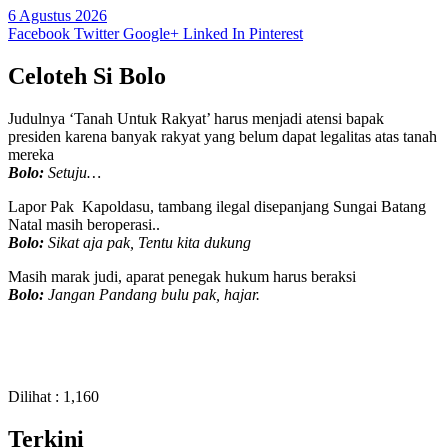
6 Agustus 2026
Facebook
Twitter
Google+
Linked In
Pinterest
Celoteh Si Bolo
Judulnya ‘Tanah Untuk Rakyat’ harus menjadi atensi bapak
presiden karena banyak rakyat yang belum dapat legalitas atas tanah
mereka
Bolo:
Setuju…
Lapor Pak Kapoldasu, tambang ilegal disepanjang Sungai Batang
Natal masih beroperasi..
Bolo:
Sikat aja pak, Tentu kita dukung
Masih marak judi, aparat penegak hukum harus beraksi
Bolo:
Jangan Pandang bulu pak, hajar.
Dilihat :
1,160
Terkini