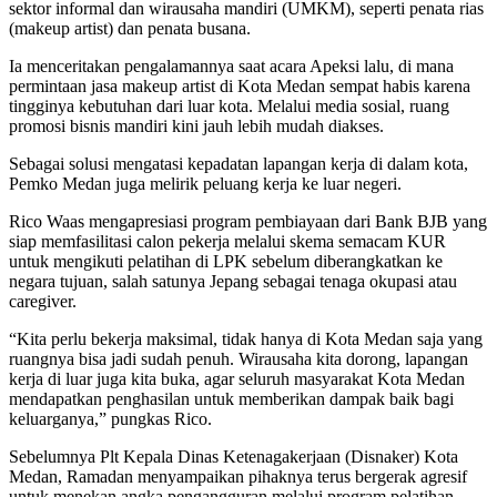
sektor informal dan wirausaha mandiri (UMKM), seperti penata rias
(makeup artist) dan penata busana.
Ia menceritakan pengalamannya saat acara Apeksi lalu, di mana
permintaan jasa makeup artist di Kota Medan sempat habis karena
tingginya kebutuhan dari luar kota. Melalui media sosial, ruang
promosi bisnis mandiri kini jauh lebih mudah diakses.
Sebagai solusi mengatasi kepadatan lapangan kerja di dalam kota,
Pemko Medan juga melirik peluang kerja ke luar negeri.
Rico Waas mengapresiasi program pembiayaan dari Bank BJB yang
siap memfasilitasi calon pekerja melalui skema semacam KUR
untuk mengikuti pelatihan di LPK sebelum diberangkatkan ke
negara tujuan, salah satunya Jepang sebagai tenaga okupasi atau
caregiver.
“Kita perlu bekerja maksimal, tidak hanya di Kota Medan saja yang
ruangnya bisa jadi sudah penuh. Wirausaha kita dorong, lapangan
kerja di luar juga kita buka, agar seluruh masyarakat Kota Medan
mendapatkan penghasilan untuk memberikan dampak baik bagi
keluarganya,” pungkas Rico.
Sebelumnya Plt Kepala Dinas Ketenagakerjaan (Disnaker) Kota
Medan, Ramadan menyampaikan pihaknya terus bergerak agresif
untuk menekan angka pengangguran melalui program pelatihan