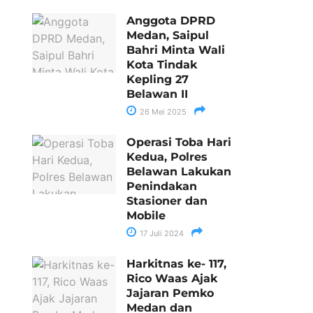
Anggota DPRD
Medan, Saipul
Bahri Minta Wali
Kota Tindak
Kepling 27
Belawan II
26 Mei 2025
Operasi Toba Hari
Kedua, Polres
Belawan Lakukan
Penindakan
Stasioner dan
Mobile
17 Juli 2024
Harkitnas ke- 117,
Rico Waas Ajak
Jajaran Pemko
Medan dan