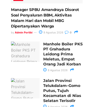
Manager SPBU Amandraya Disorot
Soal Penyaluran BBM, Aktivitas
Malam Hari dan Mobil MBG
Dipertanyakan Warga
by
Admin Portibi
9 Agustus 2026
0
Manhole Boiler PKS
PT Grahadura
Leidong Prima
Meletus, Empat
Orang Jadi Korban
a
8 Agustus 2026
Jalan Provinsi
Telukdalam–Gomo
Putus, Tujuh
Kecamatan di Nias
Selatan Terisolir
8 Agustus 2026