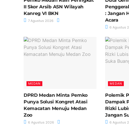
Pemko Medan Raih Peringkat
Duta Genr
II Skor Arsib ASN Wilayah
Penggera
Kanreg VI BKN
: Jangan 
Acara
7 Agustus 2026
6 Agustus 
MEDAN
MEDAN
DPRD Medan Minta Pemko
Polemik 
Punya Solusi Kongret Atasi
Dampak P
Kemacatan Menuju Medan
Rizki Lub
Zoo
Jangan S
6 Agustus 2026
6 Agustus 