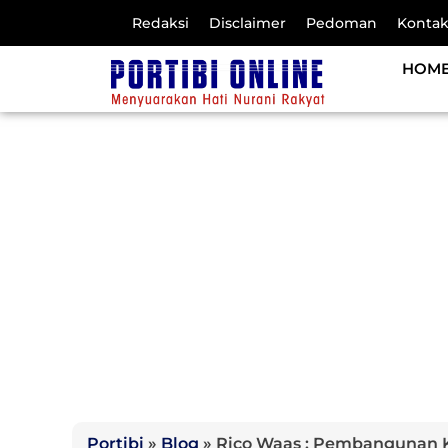
Redaksi
Disclaimer
Pedoman
Konta
HOM
Portibi
»
Blog
»
Rico Waas : Pembangunan 