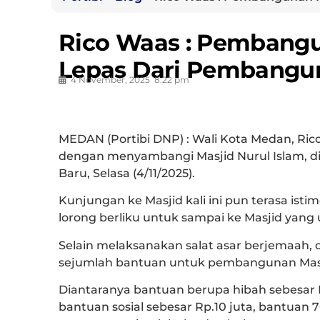
Rico Waas : Pembangu
Lepas Dari Pembangu
4 November, 2025
8:22 pm
MEDAN (Portibi DNP) : Wali Kota Medan, Ric
dengan menyambangi Masjid Nurul Islam, di
Baru, Selasa (4/11/2025).
Kunjungan ke Masjid kali ini pun terasa ist
lorong berliku untuk sampai ke Masjid yang u
Selain melaksanakan salat asar berjemaah,
sejumlah bantuan untuk pembangunan Mas
Diantaranya bantuan berupa hibah sebesar 
bantuan sosial sebesar Rp.10 juta, bantuan 7