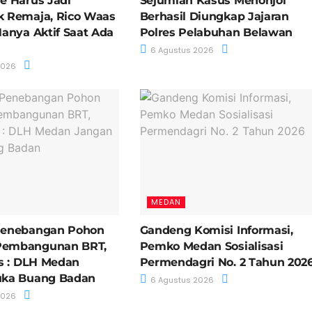
e Harus Jadi
Sejumlah Kasus Menonjol
k Remaja, Rico Waas
Berhasil Diungkap Jajaran
Hanya Aktif Saat Ada
Polres Pelabuhan Belawan
6 Agustus 2026
2026
MEDAN
Penebangan Pohon
Gandeng Komisi Informasi,
embangunan BRT,
Pemko Medan Sosialisasi
is : DLH Medan
Permendagri No. 2 Tahun 202
uka Buang Badan
6 Agustus 2026
2026