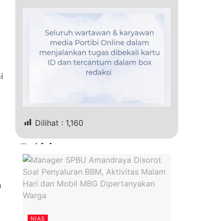
i
Dilihat :
1,160
Terkini
a
NIAS