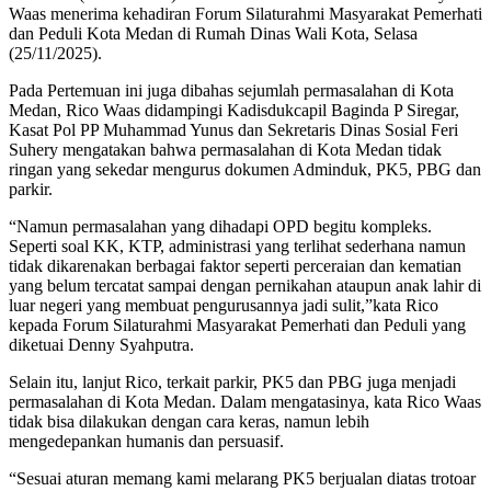
Waas menerima kehadiran Forum Silaturahmi Masyarakat Pemerhati
dan Peduli Kota Medan di Rumah Dinas Wali Kota, Selasa
(25/11/2025).
Pada Pertemuan ini juga dibahas sejumlah permasalahan di Kota
Medan, Rico Waas didampingi Kadisdukcapil Baginda P Siregar,
Kasat Pol PP Muhammad Yunus dan Sekretaris Dinas Sosial Feri
Suhery mengatakan bahwa permasalahan di Kota Medan tidak
ringan yang sekedar mengurus dokumen Adminduk, PK5, PBG dan
parkir.
“Namun permasalahan yang dihadapi OPD begitu kompleks.
Seperti soal KK, KTP, administrasi yang terlihat sederhana namun
tidak dikarenakan berbagai faktor seperti perceraian dan kematian
yang belum tercatat sampai dengan pernikahan ataupun anak lahir di
luar negeri yang membuat pengurusannya jadi sulit,”kata Rico
kepada Forum Silaturahmi Masyarakat Pemerhati dan Peduli yang
diketuai Denny Syahputra.
Selain itu, lanjut Rico, terkait parkir, PK5 dan PBG juga menjadi
permasalahan di Kota Medan. Dalam mengatasinya, kata Rico Waas
tidak bisa dilakukan dengan cara keras, namun lebih
mengedepankan humanis dan persuasif.
“Sesuai aturan memang kami melarang PK5 berjualan diatas trotoar