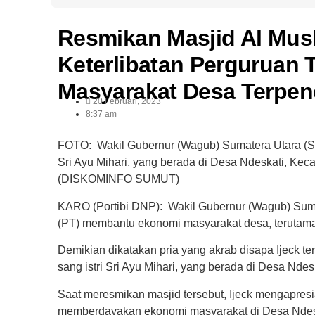
Resmikan Masjid Al Mus
Keterlibatan Perguruan 
Masyarakat Desa Terpenc
20 Februari, 2023
8:37 am
FOTO: Wakil Gubernur (Wagub) Sumatera Utara (S
Sri Ayu Mihari, yang berada di Desa Ndeskati, Ke
(DISKOMINFO SUMUT)
KARO (Portibi DNP)
: Wakil Gubernur (Wagub) Sum
(PT) membantu ekonomi masyarakat desa, terutama 
Demikian dikatakan pria yang akrab disapa Ijeck t
sang istri Sri Ayu Mihari, yang berada di Desa Nd
Saat meresmikan masjid tersebut, Ijeck mengapres
memberdayakan ekonomi masyarakat di Desa Ndes