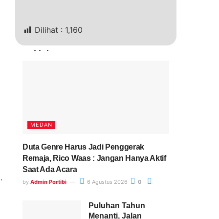
Dilihat :
1,160
i
Terkini
MEDAN
Duta Genre Harus Jadi Penggerak
Remaja, Rico Waas : Jangan Hanya Aktif
Saat Ada Acara
.
by
Admin Portibi
6 Agustus 2026
0
Puluhan Tahun
Menanti, Jalan