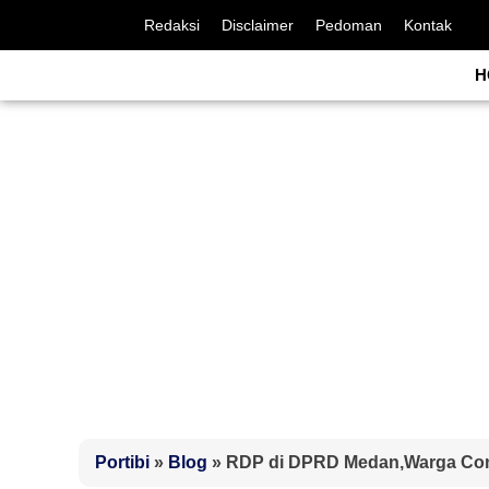
Redaksi
Disclaimer
Pedoman
Kontak
H
Portibi
»
Blog
»
‎RDP di DPRD Medan,Warga Co