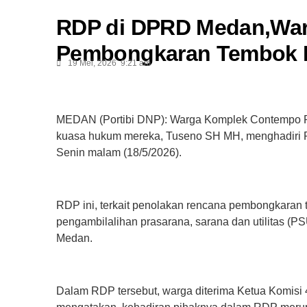
‎RDP di DPRD Medan,Wa
Pembongkaran Tembok D
19 Mei, 2026
9:21 am
‎MEDAN (Portibi DNP): Warga Komplek Contempo R
kuasa hukum mereka, Tuseno SH MH, menghadiri 
Senin malam (18/5/2026).
‎RDP ini, terkait penolakan rencana pembongkaran
pengambilalihan prasarana, sarana dan utilitas (PS
Medan.
‎Dalam RDP tersebut, warga diterima Ketua Komis