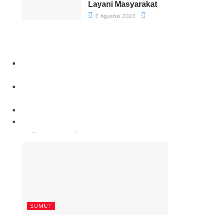
Layani Masyarakat
6 Agustus 2026
Paling Banyak Komentar
.
SUMUT