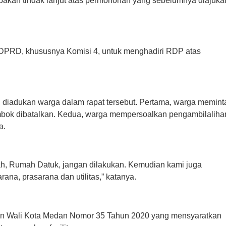
akan tindak lanjut atas permohonan yang sebelumnya diajuka
ri DPRD, khususnya Komisi 4, untuk menghadiri RDP atas
g diadukan warga dalam rapat tersebut. Pertama, warga memint
bok dibatalkan. Kedua, warga mempersoalkan pengambilaliha
a.
h, Rumah Datuk, jangan dilakukan. Kemudian kami juga
na, prasarana dan utilitas,” katanya.
an Wali Kota Medan Nomor 35 Tahun 2020 yang mensyaratkan