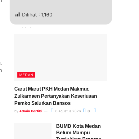
n
Dilihat :
1,160
Terkini
a
n
MEDAN
Carut Marut PKH Medan Makmur,
Zulkarnaen Pertanyakan Keseriusan
Pemko Salurkan Bansos
by
Admin Portibi
6 Agustus 2026
0
BUMD Kota Medan
Belum Mampu