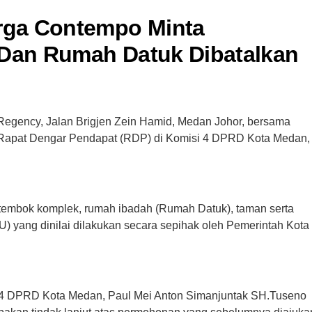
rga Contempo Minta
an Rumah Datuk Dibatalkan
egency, Jalan Brigjen Zein Hamid, Medan Johor, bersama
Rapat Dengar Pendapat (RDP) di Komisi 4 DPRD Kota Medan,
 tembok komplek, rumah ibadah (Rumah Datuk), taman serta
U) yang dinilai dilakukan secara sepihak oleh Pemerintah Kota
i 4 DPRD Kota Medan, Paul Mei Anton Simanjuntak SH.Tuseno