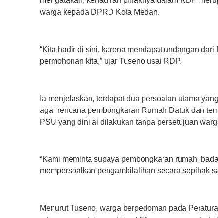
mengatakan, kehadiran pihaknya dalam RDP merup
warga kepada DPRD Kota Medan.
‎“Kita hadir di sini, karena mendapat undangan da
permohonan kita,” ujar Tuseno usai RDP.
‎Ia menjelaskan, terdapat dua persoalan utama yan
agar rencana pembongkaran Rumah Datuk dan tem
PSU yang dinilai dilakukan tanpa persetujuan warg
‎“Kami meminta supaya pembongkaran rumah ibada
mempersoalkan pengambilalihan secara sepihak sara
‎Menurut Tuseno, warga berpedoman pada Peratur